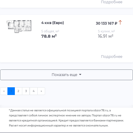
Подробнее
4 ккв (Евро)
30 133 167 ₽
S общая, м²
S кухни, м²
78.8 м²
16.91 м²
Подробнее
Показать еще
* Данная статья не является официальной позицией портала obzor78.ru, а
представляет собой личное экспертное мнение ее автора. Портал obzor78.ru не
является кредитной организацией. Кредит предоставляется банками-партнерами.
Расчет носит информационный характер и не является окончательным.