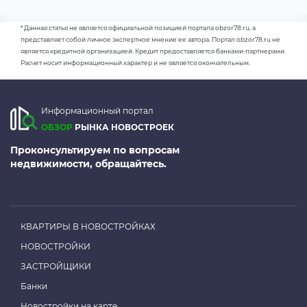
* Данная статья не является официальной позицией портала obzor78.ru, а
представляет собой личное экспертное мнение ее автора. Портал obzor78.ru не
является кредитной организацией. Кредит предоставляется банками-партнерами.
Расчет носит информационный характер и не является окончательным.
Информационный портал
ОБЗОР
РЫНКА НОВОСТРОЕК
Проконсультируем по вопросам
недвижимости, обращайтесь.
КВАРТИРЫ В НОВОСТРОЙКАХ
НОВОСТРОЙКИ
ЗАСТРОЙЩИКИ
Банки
Новостройки на карте