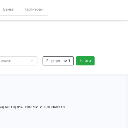
Банки
Партнерам
 сдачи
Еще детали
1
Найти
 характеристиками и ценами от