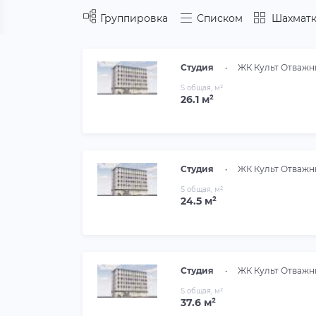
Группировка
Списком
Шахматк
Студия
•
ЖК Культ Отважн
S общая, м²
26.1 м²
Студия
•
ЖК Культ Отважн
S общая, м²
24.5 м²
Студия
•
ЖК Культ Отважн
S общая, м²
37.6 м²