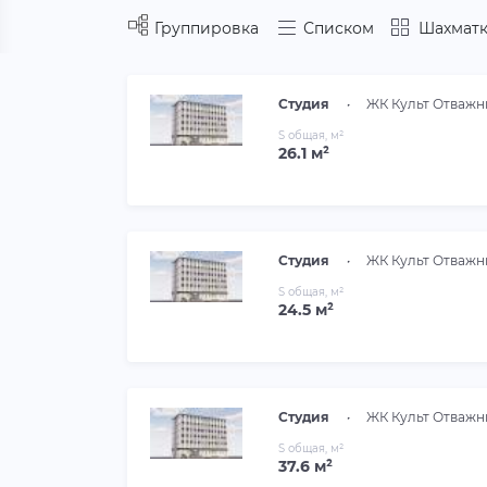
Группировка
Списком
Шахматк
Студия
•
ЖК Культ Отважн
S общая, м²
26.1 м²
Студия
•
ЖК Культ Отважн
S общая, м²
24.5 м²
Студия
•
ЖК Культ Отважн
S общая, м²
37.6 м²