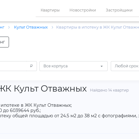
Квартиры
Новостройки
Застройщики
нг
Культ Отважных
Квартиры в ипотеку в ЖК Культ Отваж
нг
₽
Все корпуса
Любой срок
 ЖК Культ Отважных
Найдено 14 квартир
 ипотеке в ЖК Культ Отважных;
 до 6039644 руб.;
теку общей площадью от 24.5 м2 до 38 м2 с фотографиями,