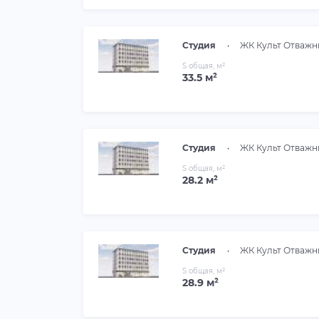
Студия
•
ЖК Культ Отважн
S общая, м²
33.5 м²
Студия
•
ЖК Культ Отважн
S общая, м²
28.2 м²
Студия
•
ЖК Культ Отважн
S общая, м²
28.9 м²