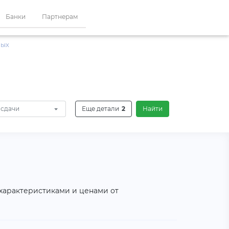
Банки
Партнерам
ных
 сдачи
Еще детали
2
Найти
 характеристиками и ценами от