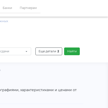
Банки
Партнерам
ажных
 сдачи
Еще детали
2
Найти
р
ографиями, характеристиками и ценами от