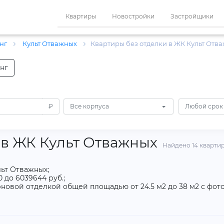
Квартиры
Новостройки
Застройщики
нг
Культ Отважных
Квартиры без отделки в ЖК Культ Отв
нг
₽
Все корпуса
Любой срок
 в ЖК Культ Отважных
Найдено 14 кварти
льт Отважных;
 до 6039644 руб.;
новой отделкой общей площадью от 24.5 м2 до 38 м2 с фот