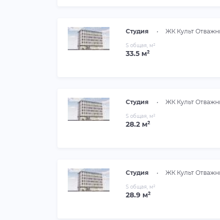
Студия
•
ЖК Культ Отважн
S общая, м²
33.5 м²
Студия
•
ЖК Культ Отважн
S общая, м²
28.2 м²
Студия
•
ЖК Культ Отважн
S общая, м²
28.9 м²