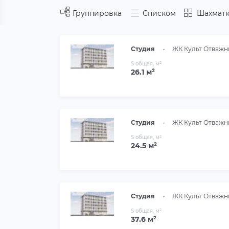
Группировка
Списком
Шахматк
Студия
•
ЖК Культ Отважн
S общая, м²
26.1 м²
Студия
•
ЖК Культ Отважн
S общая, м²
24.5 м²
Студия
•
ЖК Культ Отважн
S общая, м²
37.6 м²