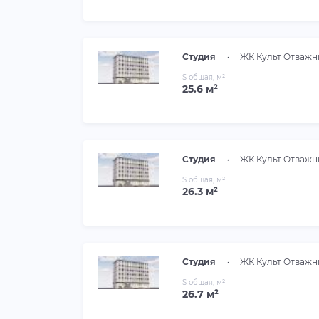
Студия
•
ЖК Культ Отважн
S общая, м²
25.6 м²
Студия
•
ЖК Культ Отважн
S общая, м²
26.3 м²
Студия
•
ЖК Культ Отважн
S общая, м²
26.7 м²