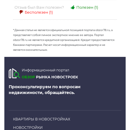
Отзыв был Вам полезен?
Полезен
(1)
Бесполезен
(1)
* Данная статья не является официальной позицией портала obzor78.ru, а
представляет собой личное экспертное мнение ее автора. Портал
obzor78.ru не является кредитной организацией. Кредит предоставляется
банками-партнерами. Расчет носит информационный характер и не
является окончательным.
Информационный портал
ОБЗОР
РЫНКА НОВОСТРОЕК
Проконсультируем по вопросам
недвижимости, обращайтесь.
КВАРТИРЫ В НОВОСТРОЙКАХ
НОВОСТРОЙКИ