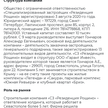
Структура компании
Общество с ограниченной ответственностью
«Специализированный застройщик «Резиденция
Рощино» зарегистрировано 3 августа 2020-го года.
Юридический адрес – 197229, город Санкт-
Петербург, Лахтинский проспект, дом 85, корпус 2,
литера А, помещение 216. ИНН 7814778868, КПП
781401001. Уставный капитал составляет 10 тысяч
рублей. С 9 марта руководителем выступает Гончаров
Александр Евгеньевич, основной вид деятельности
компании – деятельность заказчика-застройщика,
генерального подрядчика, также зарегистрировано 13
дополнительных видов деятельности. «СЗ «Резиденция
Рощино» входит в структуру ООО «Гарант Инвест»,
руководителем которой также является Гончаров А.Е.,
адрес фирмы – 299011, город Севастополь, улица Гоголя,
дом 22. Компания 5 лет занимается строительством в
Крыму – на ее счету такие проекты как жилые
комплексы «Легенда» и «Сакура», парковый комплекс
«Южная Ривьера» и клубный квартал «Бриз».
Роль на рынке
Строительная компания «СЗ «Резиденция Рощино» –
ответвление холдинга, который работает в
Севастополе более 5 лет. Фирма решила