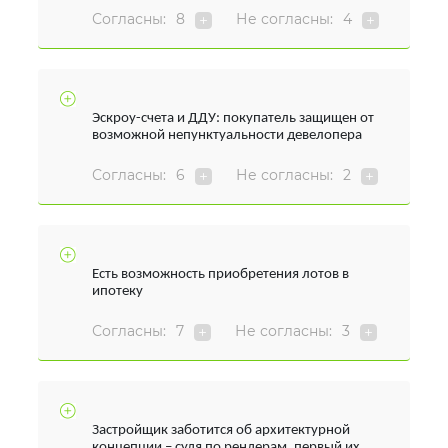
Согласны:
8
Не согласны:
4
Эскроу-счета и ДДУ: покупатель защищен от
возможной непунктуальности девелопера
Согласны:
6
Не согласны:
2
Есть возможность приобретения лотов в
ипотеку
Согласны:
7
Не согласны:
3
Застройщик заботится об архитектурной
концепции – судя по рендерам, первый их