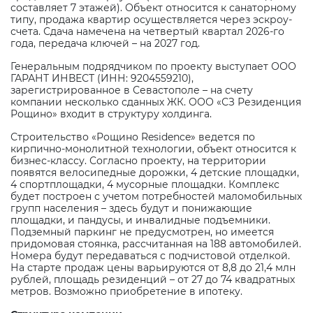
составляет 7 этажей). Объект относится к санаторному
типу, продажа квартир осуществляется через эскроу-
счета. Сдача намечена на четвертый квартал 2026-го
года, передача ключей – на 2027 год.
Генеральным подрядчиком по проекту выступает ООО
ГАРАНТ ИНВЕСТ (ИНН: 9204559210),
зарегистрированное в Севастополе – на счету
компании несколько сданных ЖК. ООО «СЗ Резиденция
Рощино» входит в структуру холдинга.
Строительство «Рощино
Residence
» ведется по
кирпично-монолитной технологии, объект относится к
бизнес-классу. Согласно проекту, на территории
появятся велосипедные дорожки, 4 детские площадки,
4 спортплощадки, 4 мусорные площадки. Комплекс
будет построен с учетом потребностей маломобильных
групп населения – здесь будут и понижающие
площадки, и пандусы, и инвалидные подъемники.
Подземный паркинг не предусмотрен, но имеется
придомовая стоянка, рассчитанная на 188 автомобилей.
Номера будут передаваться с подчистовой отделкой.
На старте продаж цены варьируются от 8,8 до 21,4 млн
рублей, площадь резиденций – от 27 до 74 квадратных
метров. Возможно приобретение в ипотеку.