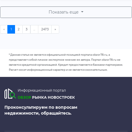
Показать еще
* Данная статья не является официальной позицией портала obzor78.ru, а
представляет собой личное экспертное мнение ее автора. Портал obzor78.ru не
является кредитной организацией. Кредит предоставляется банками-партнерами.
Расчет носит информационный характер и не является окончательным.
Информационный портал
ОБЗОР
РЫНКА НОВОСТРОЕК
Проконсультируем по вопросам
недвижимости, обращайтесь.