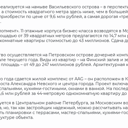
еализуется на намыве Васильевского острова – в перспек
а стоимость квадратного метра здесь ниже, чем в большей 
риобрести по цене от 9,6 млн рублей, а самая дорогая «тре
.
пмент». 11-этажные корпуса бизнес-класса возводятся в Мо
щадью от 39 квадратных метров предлагаются по 14,7 млн ру
рехкомнатные квартиры стоимостью до 43 миллионов. Сдача д
ство осуществляется на Петровском острове дочерней комп
ле текущего года. Виды из квартир – на Финский залив и 
й, площадь – от 49 до 247 миллионов рублей. Архитектурна
го года сдается жилой комплекс от
AAG
– он расположен в 
оста Александра Невского и центра города. Проект включает
-спальнями, кухнями-гостиными, окнами в ванной. На после
6,6 млн рублей за 44-метровую однокомнатную квартиру до 
уется в Центральном районе Петербурга, за Московским в
а, но, так как застройщик надежный, можно рассчитывать 
Есть планировки с террасами, мастер-спальнями, кухнями-
уктуре объекта.