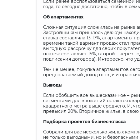
Если ранее воспользоваться семейной ипо
года, то сегодня достаточно, чтобы в се
Об апартаментах
Сложная ситуация сложилась на рынке ап
Застройщикам пришлось дважды находить
ставка составляла 13-17%, апартаменты 
времени такой вариант продаж стал пра
выгодную рассрочку для своих покупате
платеж составляет 15%, второй – через го
подписания договора). Интересно, что уд
Тем не менее, покупка апартаментов сег
предполагаемый доход от сдачи практиче
Выводы
Если обобщить все вышесказанное – рын
сегментами для вложений остаются квар
квадратного метра выше среднего. И, что
превысил 20%. Вторичное жилье, в свою
Подборка проектов бизнес-класса
Собрали для вас несколько жилых компле
не только выгодными, но и безопасными