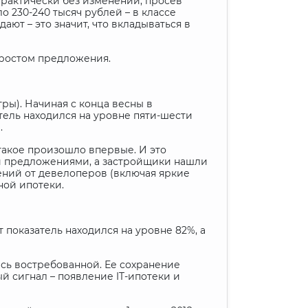
 практически без изменений, просев
о 230-240 тысяч рублей – в классе
дают – это значит, что вкладываться в
 ростом предложения.
ры). Начиная с конца весны в
тель находился на уровне пяти-шести
.
 такое произошло впервые. И это
ми предложениями, а застройщики нашли
ений от девелоперов (включая яркие
ной ипотеки.
показатель находился на уровне 82%, а
лась востребованной. Ее сохранение
ый сигнал – появление
IT
-ипотеки и