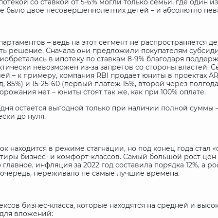
текой со ставкой от 5-6% могли только семьи, где один из
мье было двое несовершеннолетних детей – и абсолютно нев
артаментов – ведь на этот сегмент не распространяется д
 решение. Сначала они предложили покупателям субсидии
приобретались в ипотеку по ставкам 8-9% благодаря поддер
ктически невозможен из-за запретов со стороны властей. 
лей – к примеру, компания
RBI
продает юниты в проектах
AR
д, 85%) и 15-25-60 (первый платеж 15%, второй через полгода
орожания нет – юниты стоят так же, как при 100% оплате.
одня остается выгодной только при наличии полной суммы 
ски до нуля.
ок находится в режиме стагнации, но под конец года стал
тиры бизнес- и комфорт-классов. Самый большой рост цен
 главное, инфляция за 2022 год составила порядка 12%, а р
 очередь, переживало не самые лучшие времена.
ксов бизнес-класса, которые находятся на средней и высок
 для вложений: