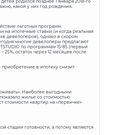
 детей родился позднее 1 января 2018-го
ажно, какой у них год рождения.
ействие льготных программ.
 на ипотечные ставки (и когда реальная
жке девелоперов), однако в скором
Сегодня многие девелоперы предлагают
TSTUDIO
по программам 15-85 (первый
 – 25%, остаток через 12 месяцев после
– приобретение в ипотеку снизит
 «оживать». Наиболее выгодными
 показало жилье со стоимостью
ост стоимости квартир на «первичке»
ой стадии готовности, а потому являются