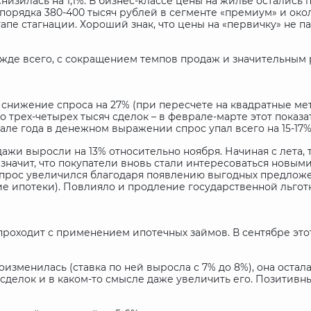
снизилась на 1,1%. В бизнес-классе цены на жилье остались
порядка 380-400 тысяч рублей в сегменте «премиум» и окол
тапе стагнации. Хороший знак, что цены на «первичку» не па
ежде всего, с сокращением темпов продаж и значительным
 снижение спроса на 27% (при пересчете на квадратные мет
трех-четырех тысяч сделок – в феврале-марте этот показа
ачале года в денежном выражении спрос упал всего на 15-17%
дажи выросли на 13% относительно ноября. Начиная с лета,
 значит, что покупатели вновь стали интересоваться новы
спрос увеличился благодаря появлению выгодных предлож
е ипотеки). Повлияло и продление государственной льгот
оходит с применением ипотечных займов. В сентябре этот 
оизменилась (ставка по ней выросла с 7% до 8%), она оста
делок и в каком-то смысле даже увеличить его. Позитивн