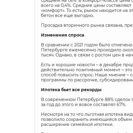
среднем на 1,6%. В комфорт-классе цена 
всего на 0,4%. Средние цены составляют 
«комфорт». То есть, рынок находится на э
бетон все еще выгодно.
Просадка вторичного рынка связана, пр
Изменения спроса
В сравнении с 2021 годом было отмечено
Петербурге ежемесячно проходило около 
тысяч. Однако, в связи с ростом цен в н
Есть и хорошие новости – в декабре про
действительно позитивный момент – это
способ повысить спрос. Наше мнение – 
программы по рассрочке, субсидировани
Ипотека бьет все рекорды
В современном Петербурге 88% сделок пр
за год до этого и вовсе составлял 67%.
Несмотря на то что льготная ипотека вид
позволило сохранить имеющийся объем с
расширение семейной ипотеки.