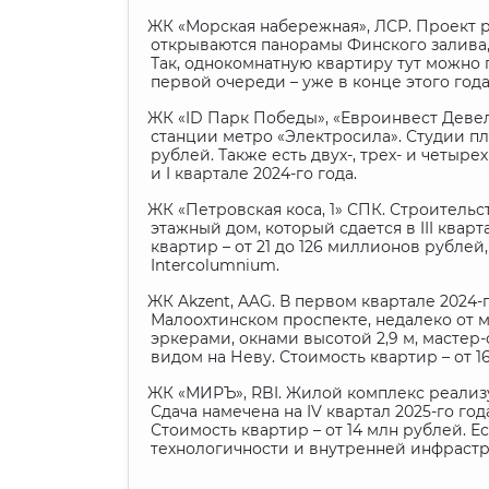
ЖК «Морская набережная», ЛСР. Проект р
·
открываются панорамы Финского залива, 
Так, однокомнатную квартиру тут можно п
первой очереди – уже в конце этого года
ЖК «
ID
Парк Победы», «Евроинвест Девело
·
станции метро «Электросила». Студии пло
рублей. Также есть двух-, трех- и четы
и
I
квартале 2024-го года.
ЖК «Петровская коса, 1» СПК. Строитель
·
этажный дом, который сдается в
III
кварта
квартир – от 21 до 126 миллионов рубле
Intercolumnium
.
ЖК
Akzent
,
AAG
. В первом квартале 2024-
·
Малоохтинском проспекте, недалеко от м
эркерами, окнами высотой 2,9 м, мастер
видом на Неву. Стоимость квартир – от 1
ЖК «МИРЪ»,
RBI
. Жилой комплекс реализ
·
Сдача намечена на
IV
квартал 2025-го год
Стоимость квартир – от 14 млн рублей. 
технологичности и внутренней инфрастр