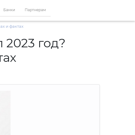
Банки
Партнерам
ах и фактах
 2023 год?
тах