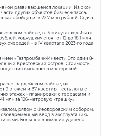
тивной развивающейся локации. Из окон
части других объектов бизнес-класса.
шка» обойдется в 22,7 млн рублей. Сдача
сковском районе, в 15 минутах ходьбы от
блей, «однушки» стоят от 12 до 18,1 млн
вух очередей – в
IV
квартале 2023-го года
анией «Газпромбанк-Инвест». Это один 8-
зеленый Крестовский остров. Стоимость
я концепция выполнена мастерской
Красногвардейском районе, на
 9 этажей и 87 квартир – есть лоты с
дних этажах – планировки с террасами и
41 млн за 126-метровую «трешку».
окзалом, рядом с Феодоровским собором.
на своевременный ввод в эксплуатацию.
гостиными. Большое внимание уделено