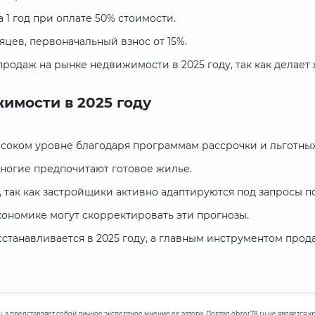
а 1 год при оплате 50% стоимости.
сяцев, первоначальный взнос от 15%.
родаж на рынке недвижимости в 2025 году, так как делает
имости в 2025 году
ысоком уровне благодаря программам рассрочки и льготных
 многие предпочитают готовое жилье.
, так как застройщики активно адаптируются под запросы п
кономике могут скорректировать эти прогнозы.
танавливается в 2025 году, а главным инструментом прода
u, а представляет собой личное экспертное мнение ее автора. Портал obzor78.ru не является