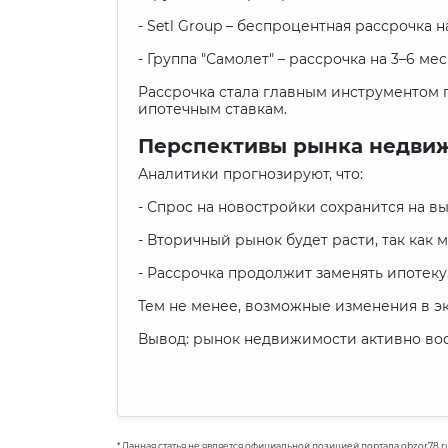
- Setl Group – беспроцентная рассрочка н
- Группа "Самолет" – рассрочка на 3–6 ме
Рассрочка стала главным инструментом п
ипотечным ставкам.
Перспективы рынка недвиж
Аналитики прогнозируют, что:
- Спрос на новостройки сохранится на в
- Вторичный рынок будет расти, так как
- Рассрочка продолжит заменять ипотеку
Тем не менее, возможные изменения в э
Вывод: рынок недвижимости активно восс
* Данная статья не является официальной позицией портала obzor78.r