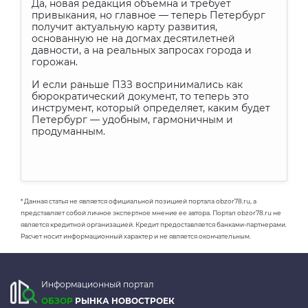
Да, новая редакция объёмна и требует
привыкания, но главное — теперь Петербург
получит актуальную карту развития,
основанную не на догмах десятилетней
давности, а на реальных запросах города и
горожан.
И если раньше ПЗЗ воспринимались как
бюрократический документ, то теперь это
инструмент, который определяет, каким будет
Петербург — удобным, гармоничным и
продуманным.
* Данная статья не является официальной позицией портала obzor78.ru, а
представляет собой личное экспертное мнение ее автора. Портал obzor78.ru не
является кредитной организацией. Кредит предоставляется банками-партнерами.
Расчет носит информационный характер и не является окончательным.
Информационный портал
ОБЗОР
РЫНКА НОВОСТРОЕК