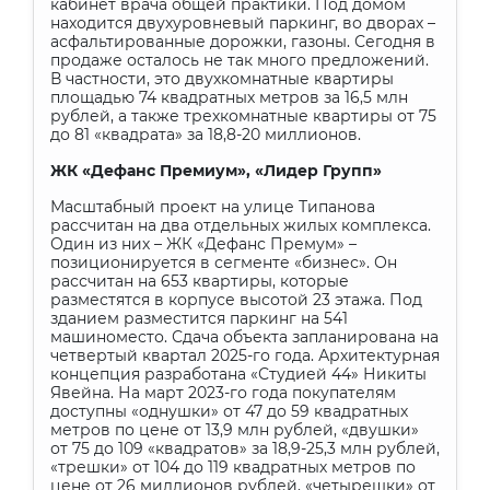
кабинет врача общей практики. Под домом
находится двухуровневый паркинг, во дворах –
асфальтированные дорожки, газоны. Сегодня в
продаже осталось не так много предложений.
В частности, это двухкомнатные квартиры
площадью 74 квадратных метров за 16,5 млн
рублей, а также трехкомнатные квартиры от 75
до 81 «квадрата» за 18,8-20 миллионов.
ЖК «Дефанс Премиум», «Лидер Групп»
Масштабный проект на улице Типанова
рассчитан на два отдельных жилых комплекса.
Один из них – ЖК «Дефанс Премум» –
позиционируется в сегменте «бизнес». Он
рассчитан на 653 квартиры, которые
разместятся в корпусе высотой 23 этажа. Под
зданием разместится паркинг на 541
машиноместо. Сдача объекта запланирована на
четвертый квартал 2025-го года. Архитектурная
концепция разработана «Студией 44» Никиты
Явейна. На март 2023-го года покупателям
доступны «однушки» от 47 до 59 квадратных
метров по цене от 13,9 млн рублей, «двушки»
от 75 до 109 «квадратов» за 18,9-25,3 млн рублей,
«трешки» от 104 до 119 квадратных метров по
цене от 26 миллионов рублей, «четырешки» от