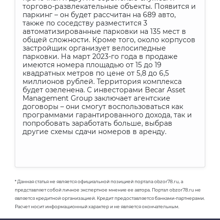
торгово-развлекательные объекты. Появится и
паркинг – он будет рассчитан на 689 авто,
также по соседству разместится 3
автоматизированные парковки на 135 мест в
общей сложности. Кроме того, около корпусов
застройщик организует велосипедные
парковки. На март 2023-го года в продаже
имеются номера площадью от 15 до 19
квадратных метров по цене от 5,8 до 6,5
миллионов рублей. Территория комплекса
будет озеленена. С инвесторами Becar Asset
Management Group заключает агентские
договоры – они смогут воспользоваться как
программами гарантированного дохода, так и
попробовать заработать больше, выбрав
другие схемы сдачи номеров в аренду.
* Данная статья не является официальной позицией портала obzor78.ru, а
представляет собой личное экспертное мнение ее автора. Портал obzor78.ru не
является кредитной организацией. Кредит предоставляется банками-партнерами.
Расчет носит информационный характер и не является окончательным.