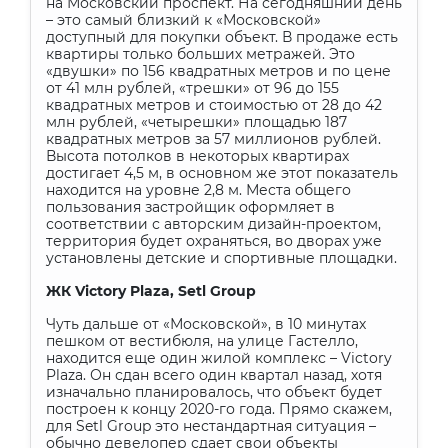
на Московский проспект. На сегодняшний день
– это самый близкий к «Московской»
доступный для покупки объект. В продаже есть
квартиры только больших метражей. Это
«двушки» по 156 квадратных метров и по цене
от 41 млн рублей, «трешки» от 96 до 155
квадратных метров и стоимостью от 28 до 42
млн рублей, «четырешки» площадью 187
квадратных метров за 57 миллионов рублей.
Высота потолков в некоторых квартирах
достигает 4,5 м, в основном же этот показатель
находится на уровне 2,8 м. Места общего
пользования застройщик оформляет в
соответствии с авторским дизайн-проектом,
территория будет охраняться, во дворах уже
установлены детские и спортивные площадки.
ЖК
Victory
Plaza
,
Setl
Group
Чуть дальше от «Московской», в 10 минутах
пешком от вестибюля, на улице Гастелло,
находится еще один жилой комплекс –
Victory
Plaza
. Он сдан всего один квартал назад, хотя
изначально планировалось, что объект будет
построен к концу 2020-го года. Прямо скажем,
для
Setl
Group
это нестандартная ситуация –
обычно девелопер сдает свои объекты