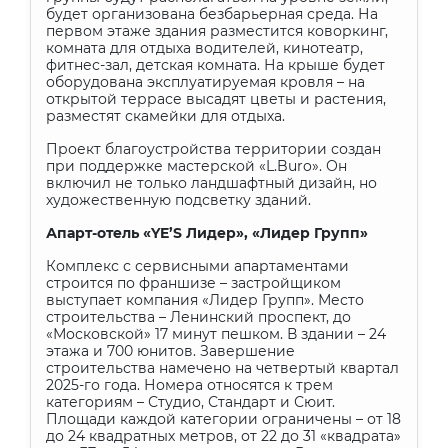
будет организована безбарьерная среда. На
первом этаже здания разместится коворкинг,
комната для отдыха водителей, кинотеатр,
фитнес-зал, детская комната. На крыше будет
оборудована эксплуатируемая кровля – на
открытой террасе высадят цветы и растения,
разместят скамейки для отдыха.
Проект благоустройства территории создан
при поддержке мастерской «
L
.
Buro
». Он
включил не только ландшафтный дизайн, но
художественную подсветку зданий.
Апарт-отель «
YE
’
S
Лидер», «Лидер Групп»
Комплекс с сервисными апартаментами
строится по франшизе – застройщиком
выступает компания «Лидер Групп». Место
строительства – Ленинский проспект, до
«Московской» 17 минут пешком. В здании – 24
этажа и 700 юнитов. Завершение
строительства намечено на четвертый квартал
2025-го года. Номера относятся к трем
категориям – Студио, Стандарт и Сюит.
Площади каждой категории ограничены – от 18
до 24 квадратных метров, от 22 до 31 «квадрата»