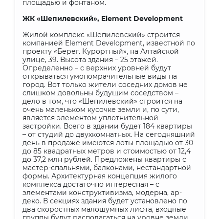
площадью и фонтаном.
ЖК «Шепилевский»,
Element
Development
Жилой комплекс «Шепилевский» строится
компанией
Element
Development
, известной по
проекту «Берег. Курортный», на Алтайской
улице, 39. Высота здания – 25 этажей.
Определенно – с верхних уровней будут
открываться умопомрачительные виды на
город. Вот только жители соседних домов не
слишком довольны будущим соседством –
дело в том, что «Шепилевский» строится на
очень маленьком кусочке земли и, по сути,
является элементом уплотнительной
застройки. Всего в здании будет 184 квартиры
– от студий до двухкомнатных. На сегодняшний
день в продаже имеются лоты площадью от 30
до 85 квадратных метров и стоимостью от 12,4
до 37,2 млн рублей. Предложены квартиры с
мастер-спальнями, балконами, нестандартной
формы. Архитектурная концепция жилого
комплекса достаточно интересная – с
элементами конструктивизма, модерна, ар-
деко. В секциях здания будет установлено по
два скоростных малошумных лифта, входные
группы будут располагаться на уровне земли,