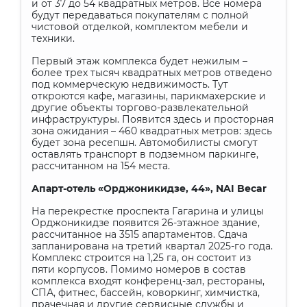
и от 37 до 54 квадратных метров. Все номера
будут передаваться покупателям с полной
чистовой отделкой, комплектом мебели и
техники.
Первый этаж комплекса будет нежилым –
более трех тысяч квадратных метров отведено
под коммерческую недвижимость. Тут
откроются кафе, магазины, парикмахерские и
другие объекты торгово-развлекательной
инфраструктуры. Появится здесь и просторная
зона ожидания – 460 квадратных метров: здесь
будет зона ресепшн. Автомобилисты смогут
оставлять транспорт в подземном паркинге,
рассчитанном на 154 места.
Апарт-отель «Орджоникидзе, 44»,
NAI
Becar
На перекрестке проспекта Гагарина и улицы
Орджоникидзе появится 26-этажное здание,
рассчитанное на 3515 апартаментов. Сдача
запланирована на третий квартал 2025-го года.
Комплекс строится на 1,25 га, он состоит из
пяти корпусов. Помимо номеров в состав
комплекса входят конференц-зал, рестораны,
СПА, фитнес, бассейн, коворкинг, химчистка,
прачечная и другие сервисные службы и