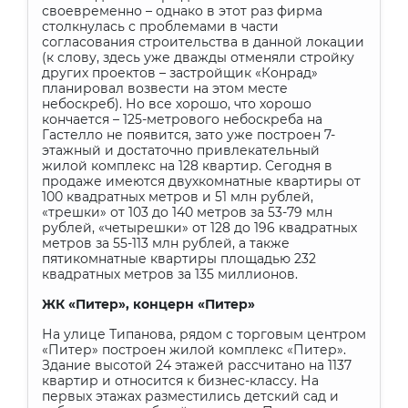
своевременно – однако в этот раз фирма
столкнулась с проблемами в части
согласования строительства в данной локации
(к слову, здесь уже дважды отменяли стройку
других проектов – застройщик «Конрад»
планировал возвести на этом месте
небоскреб). Но все хорошо, что хорошо
кончается – 125-метрового небоскреба на
Гастелло не появится, зато уже построен 7-
этажный и достаточно привлекательный
жилой комплекс на 128 квартир. Сегодня в
продаже имеются двухкомнатные квартиры от
100 квадратных метров и 51 млн рублей,
«трешки» от 103 до 140 метров за 53-79 млн
рублей, «четырешки» от 128 до 196 квадратных
метров за 55-113 млн рублей, а также
пятикомнатные квартиры площадью 232
квадратных метров за 135 миллионов.
ЖК «Питер», концерн «Питер»
На улице Типанова, рядом с торговым центром
«Питер» построен жилой комплекс «Питер».
Здание высотой 24 этажей рассчитано на 1137
квартир и относится к бизнес-классу. На
первых этажах разместились детский сад и