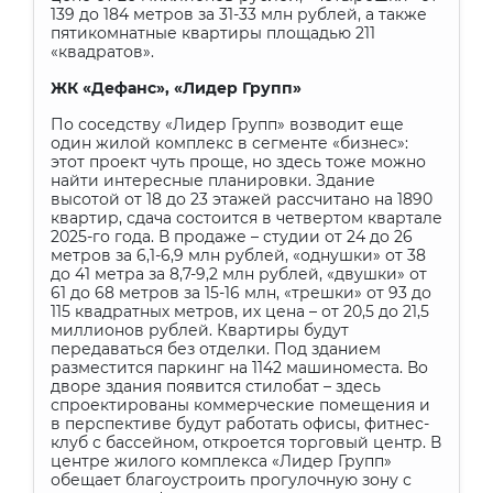
139 до 184 метров за 31-33 млн рублей, а также
пятикомнатные квартиры площадью 211
«квадратов».
ЖК «Дефанс», «Лидер Групп»
По соседству «Лидер Групп» возводит еще
один жилой комплекс в сегменте «бизнес»:
этот проект чуть проще, но здесь тоже можно
найти интересные планировки. Здание
высотой от 18 до 23 этажей рассчитано на 1890
квартир, сдача состоится в четвертом квартале
2025-го года. В продаже – студии от 24 до 26
метров за 6,1-6,9 млн рублей, «однушки» от 38
до 41 метра за 8,7-9,2 млн рублей, «двушки» от
61 до 68 метров за 15-16 млн, «трешки» от 93 до
115 квадратных метров, их цена – от 20,5 до 21,5
миллионов рублей. Квартиры будут
передаваться без отделки. Под зданием
разместится паркинг на 1142 машиноместа. Во
дворе здания появится стилобат – здесь
спроектированы коммерческие помещения и
в перспективе будут работать офисы, фитнес-
клуб с бассейном, откроется торговый центр. В
центре жилого комплекса «Лидер Групп»
обещает благоустроить прогулочную зону с