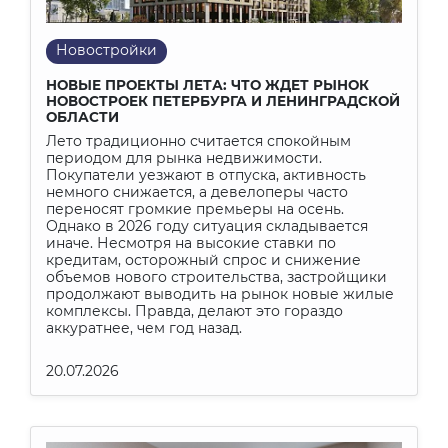
Конфликт
Событие
Страхование
Проект
Новостройки
Финансы
Строительство
Регистрация
Хроника
Ипотечный справочник
НОВЫЕ ПРОЕКТЫ ЛЕТА: ЧТО ЖДЕТ РЫНОК
НОВОСТРОЕК ПЕТЕРБУРГА И ЛЕНИНГРАДСКОЙ
Выбираем с умом
Исповедь риэлтора
ОБЛАСТИ
Образ жизни
Лето традиционно считается спокойным
Назад и в будущее
периодом для рынка недвижимости.
Маркетинг и PR
Дизайн и интерьер
Досуг
Покупатели уезжают в отпуска, активность
немного снижается, а девелоперы часто
переносят громкие премьеры на осень.
Однако в 2026 году ситуация складывается
иначе. Несмотря на высокие ставки по
кредитам, осторожный спрос и снижение
объемов нового строительства, застройщики
продолжают выводить на рынок новые жилые
комплексы. Правда, делают это гораздо
аккуратнее, чем год назад.
20.07.2026