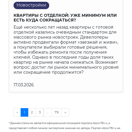
Новостройки
КВАРТИРЫ С ОТДЕЛКОЙ: УЖЕ МИНИМУМ ИЛИ
ЕСТЬ КУДА СОКРАЩАТЬСЯ?
Ещё несколько лет назад квартиры с готовой
отделкой казались очевидным стандартом для
массового рынка новостроек. Девелоперы
активно продвигали формат «заезжай и живи»,
а покупатели выбирали готовые решения,
чтобы избежать ремонта после получения
ключей. Однако в последние годы доля таких
квартир на рынке начала снижаться. Возникает
вопрос: достиг ли рынок минимального уровня
или сокращение продолжится?
17.03.2026
* Данная статья не является официальной позицией портала obzor78.ru, а
представляет собой личное экспертное мнение ее автора. Портал obzor78.ru не