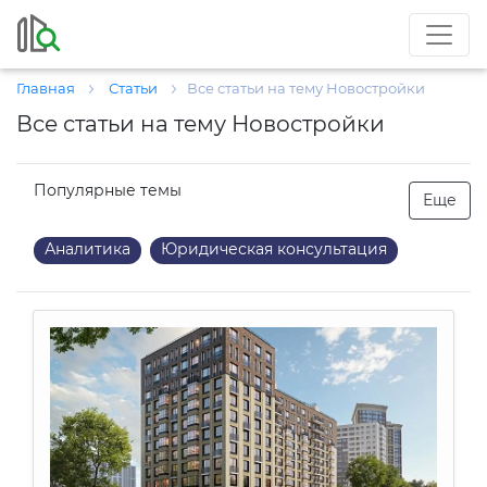
Главная
Статьи
Все статьи на тему Новостройки
Все статьи на тему Новостройки
Популярные темы
Еще
Аналитика
Юридическая консультация
Районы
Инвестиции
Интервью
Ипотека
Загородная
Комментарии экспертов
Налоги
Новостройки
ЖКХ
Коммерческая
Город
Безопасность
Криминал
Управление недвижимостью
Жилая недвижимость
Нормы
Пожарная безопасность
Экология