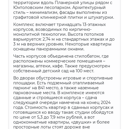
территории вдоль Планерной улицы рядом с
Юнтоловским лесопарком. Архитектурный
стиль – минимализм, фасады выполнены из
графитовой клинкерной плитки и штукатурки.
Комплекс включает тринадцать 13-этажных
корпусов, возводимых по кирпично-
монолитной технологии. Высота потолков
варьируется: 2,74 м на стандартных этажах и до
3 м на верхних уровнях. Некоторые квартиры
оснащены панорамными окнами.
Часть корпусов объединена стилобатом, где
расположены коммерческие помещения –
магазины, аптеки, кафе. Также предусмотрен
собственный детский сад на 100 мест.
Во дворах обустроены игровые и спортивные
площадки. Есть подземный отапливаемый
паркинг на 841 место, а также наземные
парковочные места. В комплексе имеются
сданные и строящиеся корпуса – сдача
следующей очереди намечена на конец 2024
года. Стоимость квартир в сданных корпусах и
готовящихся ко вводу такая: студии обойдутся
по цене от 5,3 до 7,9 млн рублей, а вот
однокомнатные квартиры, «двушки» и более
просторные лоты стоят дороже вне