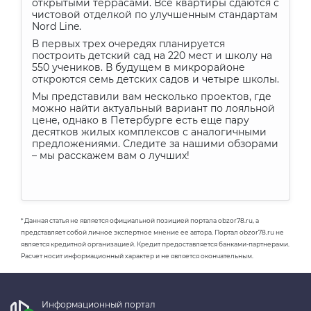
открытыми террасами. Все квартиры сдаются с
чистовой отделкой по улучшенным стандартам
Nord Line.
В первых трех очередях планируется
построить детский сад на 220 мест и школу на
550 учеников. В будущем в микрорайоне
откроются семь детских садов и четыре школы.
Мы представили вам несколько проектов, где
можно найти актуальный вариант по лояльной
цене, однако в Петербурге есть еще пару
десятков жилых комплексов с аналогичными
предложениями. Следите за нашими обзорами
– мы расскажем вам о лучших!
* Данная статья не является официальной позицией портала obzor78.ru, а
представляет собой личное экспертное мнение ее автора. Портал obzor78.ru не
является кредитной организацией. Кредит предоставляется банками-партнерами.
Расчет носит информационный характер и не является окончательным.
Информационный портал