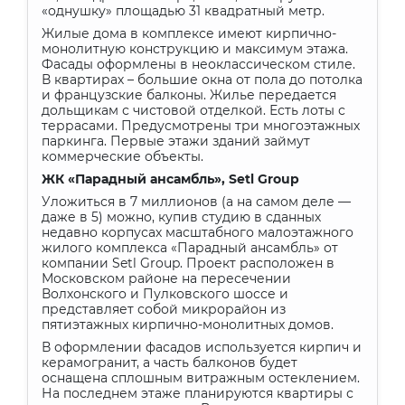
«однушку» площадью 31 квадратный метр.
Жилые дома в комплексе имеют кирпично-
монолитную конструкцию и максимум этажа.
Фасады оформлены в неоклассическом стиле.
В квартирах – большие окна от пола до потолка
и французские балконы. Жилье передается
дольщикам с чистовой отделкой. Есть лоты с
террасами. Предусмотрены три многоэтажных
паркинга. Первые этажи зданий займут
коммерческие объекты.
ЖК «Парадный ансамбль»,
Setl
Group
Уложиться в 7 миллионов (а на самом деле —
даже в 5) можно, купив студию в сданных
недавно корпусах масштабного малоэтажного
жилого комплекса «Парадный ансамбль» от
компании Setl Group. Проект расположен в
Московском районе на пересечении
Волхонского и Пулковского шоссе и
представляет собой микрорайон из
пятиэтажных кирпично-монолитных домов.
В оформлении фасадов используется кирпич и
керамогранит, а часть балконов будет
оснащена сплошным витражным остеклением.
На последнем этаже планируются квартиры с