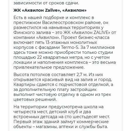
зависимости от сроков сдачи.
ЖК «Аквилон
Zalive
», «Аквилон»
Есть в нашей подборке и комплекс в
престижном Василеостровском районе, он
разместился на намывных территориях у
Финского залива – это ЖК «Аквилон ZALIVE» от
компании «Аквилон». Проект бизнес-класса
включает пять 13-этажных монолитных
корпусов с фасадами Termo-S. За 7 миллионов
здесь тоже можно приобрести только студии
площадью 22 квадратных метра, но с учетом
локации и наполнения комплекса – это весьма
привлекательное предложение.
Высота потолков составляет 2,7 м. Из них
открывается красивый вид на залив и город.
Квартиры сдаются с подчистовой отделкой, а
за дополнительную плату застройщик
выполнит чистовую отделку в одном из трех
цветовых решений.
На территории предусмотрена школа на
четыреста мест, детский клуб и два
встроенных детсада на сто шестьдесят мест.
Первый этаж зданий займут коммерческие
объекты – магазины, аптеки и службы быта.