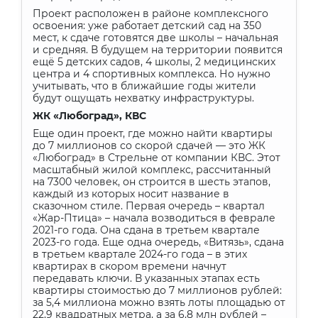
Проект расположен в районе комплексного
освоения: уже работает детский сад на 350
мест, к сдаче готовятся две школы – начальная
и средняя. В будущем на территории появится
ещё 5 детских садов, 4 школы, 2 медицинских
центра и 4 спортивных комплекса. Но нужно
учитывать, что в ближайшие годы жители
будут ощущать нехватку инфраструктуры.
ЖК «Любоград», КВС
Еще один проект, где можно найти квартиры
до 7 миллионов со скорой сдачей — это ЖК
«Любоград» в Стрельне от компании КВС. Этот
масштабный жилой комплекс, рассчитанный
на 7300 человек, он строится в шесть этапов,
каждый из которых носит название в
сказочном стиле. Первая очередь – квартал
«Жар-Птица» – начала возводиться в феврале
2021-го года. Она сдана в третьем квартале
2023-го года. Еще одна очередь, «Витязь», сдана
в третьем квартале 2024-го года – в этих
квартирах в скором времени начнут
передавать ключи. В указанных этапах есть
квартиры стоимостью до 7 миллионов рублей:
за 5,4 миллиона можно взять лоты площадью от
22,9 квадратных метра, а за 6,8 млн рублей –