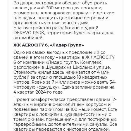
Во дворе застройщик обещает обустроить
аллею длиной 300 метров для прогулок,
разместить велопарковки, воркаут- и детские
площадки, высадить цветочные островки и
организовать уютные зоны отдыха.
Благоустройство разработано студией
DEREVO PARK, территория будет закрыта для
автомобилей.
ЖК
AEROCITY
6, «Лидер Групп»
Одно из самых выгодных предложений со
сдачей в этом году – квартиры в ЖК AEROCITY
6 от компании «Лидер групп». Комплекс
расположен в Шушарах на Школьной улице.
Стоимость жилья здесь начинается от 4 млн
рублей за студию площадью 18 квадратных
метров. Ровно за 7 миллионов можно взять 34-
метровую «однушку». Сдача запланирована на
4 квартал 2024-го года.
Проект комфорт-класса представлен одним 12-
этажным кирпично-монолитным корпусом и
подземным паркингом на 100 машиномест. Есть
квартиры с лоджиями, кухнями-гостиными с
тремя окнами, помещениями для постирочных,
гардеробными, дополнительными санузлы. Все
квартиры передаются с чистовой отделкой.