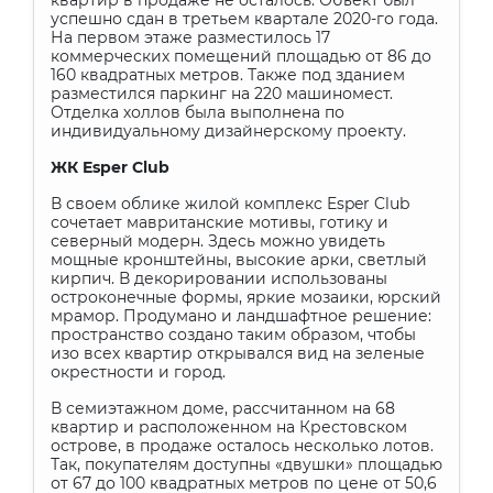
квартир в продаже не осталось. Объект был
успешно сдан в третьем квартале 2020-го года.
На первом этаже разместилось 17
коммерческих помещений площадью от 86 до
160 квадратных метров. Также под зданием
разместился паркинг на 220 машиномест.
Отделка холлов была выполнена по
индивидуальному дизайнерскому проекту.
ЖК
Esper
Club
В своем облике жилой комплекс
Esper
Club
сочетает мавританские мотивы, готику и
северный модерн. Здесь можно увидеть
мощные кронштейны, высокие арки, светлый
кирпич. В декорировании использованы
остроконечные формы, яркие мозаики, юрский
мрамор. Продумано и ландшафтное решение:
пространство создано таким образом, чтобы
изо всех квартир открывался вид на зеленые
окрестности и город.
В семиэтажном доме, рассчитанном на 68
квартир и расположенном на Крестовском
острове, в продаже осталось несколько лотов.
Так, покупателям доступны «двушки» площадью
от 67 до 100 квадратных метров по цене от 50,6