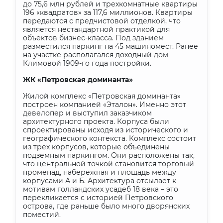
до 75,6 млн рублей и трехкомнатные квартиры
196 «квадратов» за 117,6 миллионов. Квартиры
передаются с предчистовой отделкой, что
является нестандартной практикой для
объектов бизнес-класса. Под зданием
разместился паркинг на 45 машиномест. Ранее
на участке располагался доходный дом
Климовой 1909-го года постройки.
ЖК «Петровская доминанта»
Жилой комплекс «Петровская доминанта»
построен компанией «Эталон». Именно этот
девелопер и выступил заказчиком
архитектурного проекта. Корпуса были
спроектированы исходя из исторического и
географического контекста. Комплекс состоит
из трех корпусов, которые объединены
подземным паркингом. Они расположены так,
что центральной точкой становится торговый
променад, набережная и площадь между
корпусами А и Б. Архитектура отсылает к
мотивам голландских усадеб 18 века – это
перекликается с историей Петровского
острова, где раньше было много дворянских
поместий.