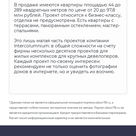
В продаже имеются квартиры площадью 44 до
289 квадратных метров по цене от 20 до 97,8
млн рублей. Проект относится к бизнес-классу,
отделка не предусмотрена. Есть квартиры с
террасами, панорамным остеклением, мастер-
спальнями.
Это лишь малая часть проектов компании
Intercolumnium
: в общей сложности на счету
фирмы несколько десятков проектов для
жилых комплексов для крупных девелоперов.
Каждый проект по-своему интересен:
рекомендуем не только оценить фотографии
домов в интернете, но и увидеть их воочию.
* Данная статья не является официальной позицией портала obzor78.ru, а
представляет собой личное экспертное мнение ее автора. Портал obzor78.ru не
является кредитной организацией. Кредит предоставляется банками-партнерами.
Расчет носит информационный характер и не является окончательным.