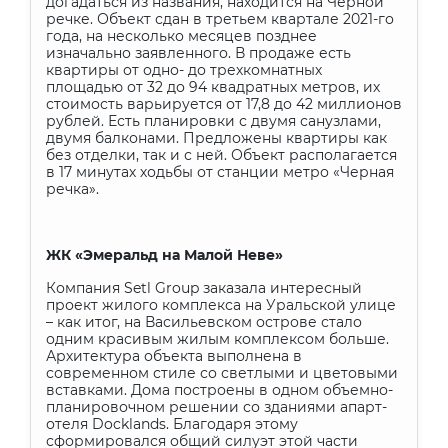
догадаться из названия, находится на Черной
речке. Объект сдан в третьем квартале 2021-го
года, на несколько месяцев позднее
изначально заявленного. В продаже есть
квартиры от одно- до трехкомнатных
площадью от 32 до 94 квадратных метров, их
стоимость варьируется от 17,8 до 42 миллионов
рублей. Есть планировки с двумя санузлами,
двумя балконами. Предложены квартиры как
без отделки, так и с ней. Объект располагается
в 17 минутах ходьбы от станции метро «Черная
речка».
ЖК «Эмеральд на Малой Неве»
Компания
Setl
Group
заказала интересный
проект жилого комплекса на Уральской улице
– как итог, на Васильевском острове стало
одним красивым жилым комплексом больше.
Архитектура объекта выполнена в
современном стиле со светлыми и цветовыми
вставками. Дома построены в одном объемно-
планировочном решении со зданиями апарт-
отеля
Docklands
. Благодаря этому
сформировался общий силуэт этой части