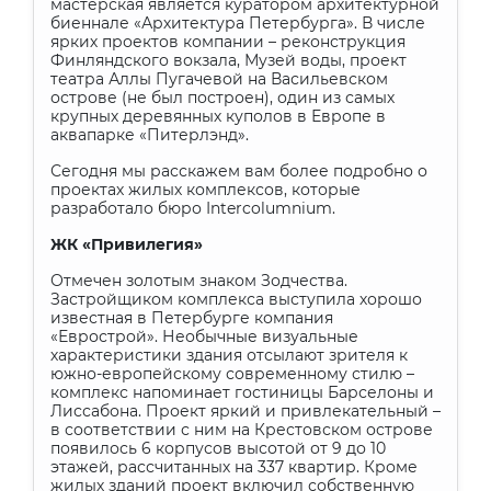
мастерская является куратором архитектурной
биеннале «Архитектура Петербурга». В числе
ярких проектов компании – реконструкция
Финляндского вокзала, Музей воды, проект
театра Аллы Пугачевой на Васильевском
острове (не был построен), один из самых
крупных деревянных куполов в Европе в
аквапарке «Питерлэнд».
Сегодня мы расскажем вам более подробно о
проектах жилых комплексов, которые
разработало бюро
Intercolumnium
.
ЖК «Привилегия»
Отмечен золотым знаком Зодчества.
Застройщиком комплекса выступила хорошо
известная в Петербурге компания
«Еврострой». Необычные визуальные
характеристики здания отсылают зрителя к
южно-европейскому современному стилю –
комплекс напоминает гостиницы Барселоны и
Лиссабона. Проект яркий и привлекательный –
в соответствии с ним на Крестовском острове
появилось 6 корпусов высотой от 9 до 10
этажей, рассчитанных на 337 квартир. Кроме
жилых зданий проект включил собственную