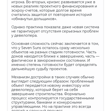
игрока. Во-вторых, кризис развивается уже в
новых реалиях проектного финансирования и
эскроу-счетов, которые долгое время
считались защитой от повторения историй
«обманутых дольщиков».
Однако практика показала: даже новая система
не гарантирует отсутствия серьезных проблем
у девелопера.
Основная сложность сейчас заключается в том,
что у Seven Suns осталось сразу несколько
объектов на разных стадиях готовности. Часть
домов находится ближе к завершению, часть —
фактически в замороженном состоянии. И
именно степень готовности будет определять
дальнейшую судьбу проектов.
Механизм достройки в таких случаях обычно
выглядит следующим образом: проблемный
объект передается новому инвестору или
девелоперу, который берет на себя
завершение строительства. Формально
процесс контролируется государственными
структурами, банками и конкурсными
управляющими. Но на практике это всегда
долгий и сложный процесс.