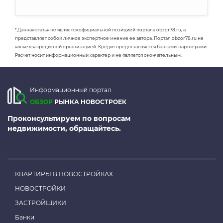
* Данная статья не является официальной позицией портала obzor78.ru, а
представляет собой личное экспертное мнение ее автора. Портал obzor78.ru не
является кредитной организацией. Кредит предоставляется банками-партнерами.
Расчет носит информационный характер и не является окончательным.
Информационный портал
ОБЗОР
РЫНКА НОВОСТРОЕК
Проконсультируем по вопросам
недвижимости, обращайтесь.
КВАРТИРЫ В НОВОСТРОЙКАХ
НОВОСТРОЙКИ
ЗАСТРОЙЩИКИ
Банки