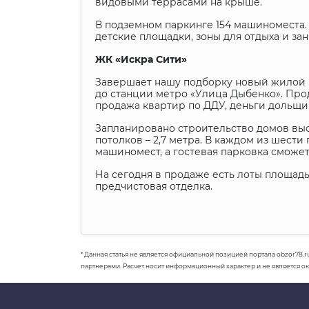
видовыми террасами на крыше.
В подземном паркинге 154 машиноместа.
детские площадки, зоны для отдыха и з
ЖК «Искра Сити»
Завершает нашу подборку новый жилой к
до станции метро «Улица Дыбенко». Прод
продажа квартир по ДДУ, деньги дольщико
Запланировано строительство домов высот
потолков – 2,7 метра. В каждом из шест
машиномест, а гостевая парковка сможет
На сегодня в продаже есть лоты площадью
предчистовая отделка.
* Данная статья не является официальной позицией портала obzor78.r
партнерами. Расчет носит информационный характер и не является о