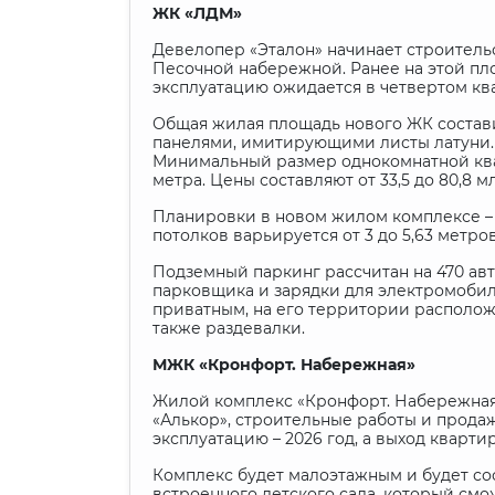
ЖК «ЛДМ»
Девелопер «Эталон» начинает строитель
Песочной набережной. Ранее на этой пл
эксплуатацию ожидается в четвертом ква
Общая жилая площадь нового ЖК состави
панелями, имитирующими листы латуни. 
Минимальный размер однокомнатной квар
метра. Цены составляют от 33,5 до 80,8 
Планировки в новом жилом комплексе – 
потолков варьируется от 3 до 5,63 метро
Подземный паркинг рассчитан на 470 авт
парковщика и зарядки для электромобил
приватным, на его территории расположат
также раздевалки.
МЖК «Кронфорт. Набережная»
Жилой комплекс «Кронфорт. Набережная»
«Алькор», строительные работы и продаж
эксплуатацию – 2026 год, а выход кварти
Комплекс будет малоэтажным и будет сос
встроенного детского сада, который см