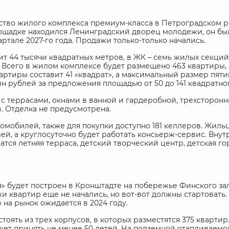
ство жилого комплекса премиум-класса в Петроградском р
ощадке находился Ленинградский дворец молодежи, он был
ртале 2027-го года. Продажи только-только начались.
т 44 тысячи квадратных метров, в ЖК – семь жилых секци
Всего в жилом комплексе будет размещено 463 квартиры, 
тиры составит 41 «квадрат», а максимальный размер пяти
млн рублей за предложения площадью от 50 до 141 квадратно
с террасами, окнами в ванной и гардеробной, трехсторонн
в. Отделка не предусмотрена.
омобилей, также для покупки доступно 181 келлеров. Жиль
ей, а круглосуточно будет работать консьерж-сервис. Вну
ся летняя терраса, детский творческий центр, детская горк
 будет построен в Кронштадте на побережье Финского за
и квартир еще не начались, но вот-вот должны стартовать
р на рынок ожидается в 2024 году.
тоять из трех корпусов, в которых разместятся 375 кварти
ожет принять не менее 50 детей. На подземной отапливаем