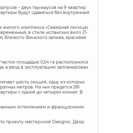
рпусов – двух таунхаусов на 9 квартир
вартиры будут сдаваться без внутренней
ах жилого комплекса «Северная лисица»
овременный, в стиле испанских вилл 21-
я, близость Финского залива, красивая
Участок площадью 0,54 га расположился
а, а ввод в эксплуатацию запланирован
ючает шесть секций, одну из которых
атных метров. На них придется 281
артиры с одной до четырёх комнат. В
норамным остеклением и французскими
по проекту мастерской Designic. Двор