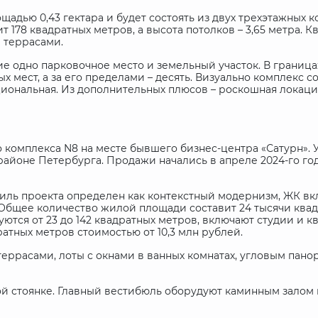
дью 0,43 гектара и будет состоять из двух трехэтажных ко
 178 квадратных метров, а высота потолков – 3,65 метра. К
 террасами.
ие одно парковочное место и земельный участок. В границ
 мест, а за его пределами – десять. Визуально комплекс с
кциональная. Из дополнительных плюсов – роскошная локаци
о комплекса
N
8 на месте бывшего бизнес-центра «Сатурн». 
айоне Петербурга. Продажи начались в апреле 2024-го год
иль проекта определен как контекстный модернизм, ЖК вкл
Общее количество жилой площади составит 24 тысячи квадр
ются от 23 до 142 квадратных метров, включают студии и кв
ратных метров стоимостью от 10,3 млн рублей.
 террасами, лоты с окнами в ванных комнатах, угловым па
ой стоянке. Главный вестибюль оборудуют каминным залом 