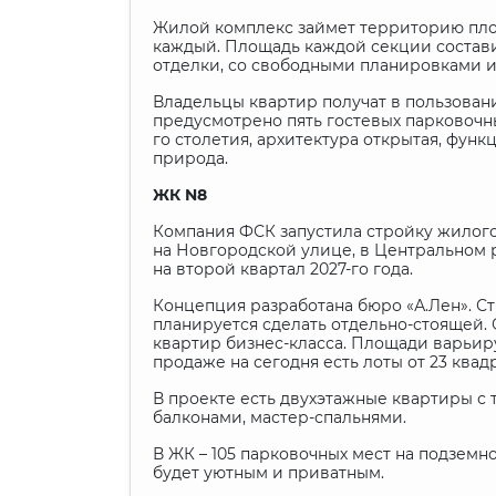
Жилой комплекс займет территорию площа
каждый. Площадь каждой секции составит
отделки, со свободными планировками и
Владельцы квартир получат в пользован
предусмотрено пять гостевых парковочных
го столетия, архитектура открытая, фун
природа.
ЖК
N8
Компания ФСК запустила стройку жилог
на Новгородской улице, в Центральном р
на второй квартал 2027-го года.
Концепция разработана бюро «А.Лен». Ст
планируется сделать отдельно-стоящей. 
квартир бизнес-класса. Площади варьиру
продаже на сегодня есть лоты от 23 квад
В проекте есть двухэтажные квартиры с
балконами, мастер-спальнями.
В ЖК – 105 парковочных мест на подземн
будет уютным и приватным.