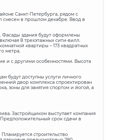
айоне Санкт-Петербурга, рядом с
 снесен в прошлом декабре. Ввод в
й. Фасады здания будут оформлены
включая 8 трехэтажных сити-вилл.
комнатной квартиры – 173 квадратных
го метра.
ие и с другими особенностями. Высота
цам будут доступны услуги личного
тренний двор комплекса спроектирован
а, зоны для занятия спортом и йогой, а
лива. Застройщиком выступает компания
. Предположительный срок сдачи в
р. Планируется строительство
ой парковке предусмотрено 290