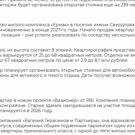
тории будет организована открытая стоянка еще на 239 ме
тво жилого комплекса «Ермак» в поселке имени Свердлова
иновременно в конце 2027-го года. Начало продаж квартир 
 локации – они успели реализовать по соседству несколько 
й, их высота составит 8 этажей. Квартирография представл
варьируется от 25 до 68 квадратных метров. Отделка не вк
 67 квадратных метров по цене от 2,9 до 8,1 млн рублей.
р планирует организовать открытые стоянки для автомобил
зоны для активного и тихого отдыха. Дети получат возможн
вартир в новом проекте «Визионер» от
RBI
. Компания плани
ом районе. Старые здания, находившиеся на участке площа
ланируется в 2026 году.
компанией «Евгений Герасимов и Партнеры», она вдохновл
пуса, соединенных общим подземным паркингом: один из ни
 квартиры премиального класса, с одной до пяти жилых ко