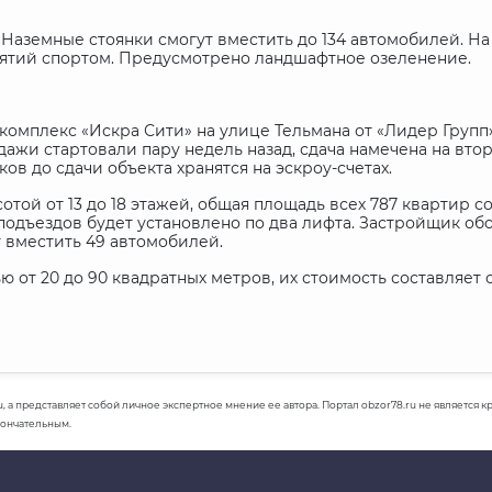
 Наземные стоянки смогут вместить до 134 автомобилей. 
анятий спортом. Предусмотрено ландшафтное озеленение.
омплекс «Искра Сити» на улице Тельмана от «Лидер Групп
ажи стартовали пару недель назад, сдача намечена на втор
в до сдачи объекта хранятся на эскроу-счетах.
ой от 13 до 18 этажей, общая площадь всех 787 квартир со
и подъездов будет установлено по два лифта. Застройщик об
 вместить 49 автомобилей.
 от 20 до 90 квадратных метров, их стоимость составляет от
u, а представляет собой личное экспертное мнение ее автора. Портал obzor78.ru не является
кончательным.