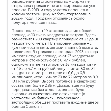
разрешение на строительство – фирма не
открывала продаж и не анонсировала запуск
проекта. В 2019-м году участок перешел к
новому застройщику. Работы стартовали в
2022-м году. Продажи открылись около
полутора месяцев назад.
Проект включает 19-этажное здание общей
площадью 10 тысяч квадратных метров. Здесь
разместится 208 квартир площадью от 23 до 81
квадратного метра. Планировки разные – с
кухнями-гостиными, окнами в ванной комнате,
лоджиями. В продаже на февраль 2023-го года
имеются студии площадью от 23 квадратных
метров и стоимостью от 3,6 млн рублей,
однокомнатные квартиры от 36 «квадратов» и
от 4,5 до 4,7 млн рублей, «двушки» от 50 до 51
квадратного метра по цене от 6,6 до 6,8
миллионов, «трешки» от 70 до 72 метров за 8,9-
10,1 млн рублей. Высота потолков в квартирах
составляет более 2,85 м. Домовладения будут
передаваться без отделки, однако будет
выполнено качественное остекление (в
частности, на балконах – панорамное),
застройщик обещает поставить входные двери
бренда
Guardian
.