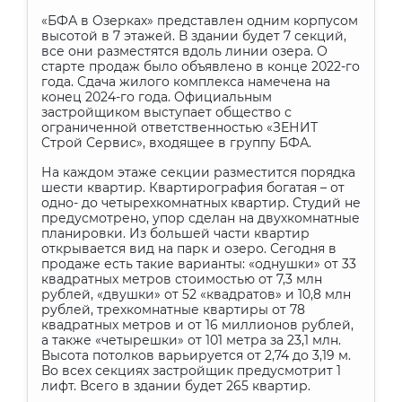
«БФА в Озерках» представлен одним корпусом
высотой в 7 этажей. В здании будет 7 секций,
все они разместятся вдоль линии озера. О
старте продаж было объявлено в конце 2022-го
года. Сдача жилого комплекса намечена на
конец 2024-го года. Официальным
застройщиком выступает общество с
ограниченной ответственностью «ЗЕНИТ
Строй Сервис», входящее в группу БФА.
На каждом этаже секции разместится порядка
шести квартир. Квартирография богатая – от
одно- до четырехкомнатных квартир. Студий не
предусмотрено, упор сделан на двухкомнатные
планировки. Из большей части квартир
открывается вид на парк и озеро. Сегодня в
продаже есть такие варианты: «однушки» от 33
квадратных метров стоимостью от 7,3 млн
рублей, «двушки» от 52 «квадратов» и 10,8 млн
рублей, трехкомнатные квартиры от 78
квадратных метров и от 16 миллионов рублей,
а также «четырешки» от 101 метра за 23,1 млн.
Высота потолков варьируется от 2,74 до 3,19 м.
Во всех секциях застройщик предусмотрит 1
лифт. Всего в здании будет 265 квартир.