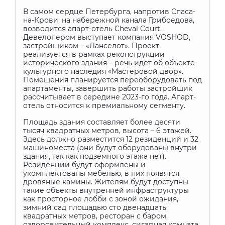
В самом сердце Петербурга, напротив Спаса-
на-Крови, на набережной канала Грибоедова,
возводится апарт-отель
Cheval
Court
.
Девелопером выступает компания
VOSHOD
,
застройщиком – «Ланселот». Проект
реализуется в рамках реконструкции
исторического здания – речь идет об объекте
культурного наследия «Мастеровой двор».
Помещения планируется переоборудовать под
апартаменты, завершить работы застройщик
рассчитывает в середине 2023-го года. Апарт-
отель относится к премиальному сегменту.
Площадь здания составляет более десяти
тысяч квадратных метров, высота – 6 этажей.
Здесь должно разместится 12 резиденций и 32
машиноместа (они будут оборудованы внутри
здания, так как подземного этажа нет).
Резиденции будут оформлены и
укомплектованы мебелью, в них появятся
дровяные камины. Жителям будут доступны
такие объекты внутренней инфраструктуры
как просторное лобби с зоной ожидания,
зимний сад площадью сто двенадцать
квадратных метров, ресторан с баром,
оздоровительный комплекс, сигарная комната,