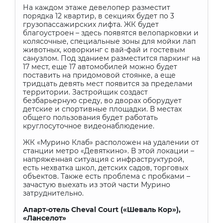
На каждом этаже девелопер разместит
порядка 12 квартир, в секциях будет по 3
грузопассажирских лифта. ЖК будет
благоустроен – здесь появятся велопарковки и
колясочные, специальные зоны для мойки лап
животных, коворкинг с вай-фай и гостевым
санузлом. Под зданием разместится паркинг на
17 мест, еще 17 автомобилей можно будет
поставить на придомовой стоянке, а еще
тридцать девять мест появится за пределами
территории. Застройщик создаст
безбарьерную среду, во дворах оборудует
детские и спортивные площадки. В местах
общего пользования будет работать
круглосуточное видеонаблюдение.
ЖК «Мурино Клаб» расположен на удалении от
станции метро «Девяткино». В этой локации –
напряженная ситуация с инфраструктурой,
есть нехватка школ, детских садов, торговых
объектов. Также есть проблема с пробками –
зачастую выехать из этой части Мурино
затруднительно.
Апарт-отель Cheval Court («Шеваль Кор»),
«Ланселот»