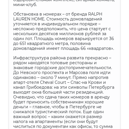
мини-клуб.
Обстановка в номерах – от бренда RALPH
LAUREN HOME. Стоимость домовладений
уточняется в индивидуальном порядке –
несложно предположить, что цена стартует с
нескольких десятков миллионов рублей за
один лот. Площадь номеров варьируется от 36
до 651 квадратного метра, половина
домовладений имеет площадь 66 «квадратов».
Инфраструктура района развита прекрасно –
рядом находятся топовые рестораны и
знаковые городские достопримечательности.
До Невского проспекта и Марсова поля идти
одинаково – около 7 минут. Прямо напротив
апарт-отеля Cheval Court – Спас-на Крови и
канал Грибоедова: на эти символы Петербурга
выходят окна большей части резиденций.
Очевидно, что сдача таких номеров в аренду
будет приносить собственникам хорошие
деньги – главное, чтобы в Петербурге не
снижался туристический поток. Еще один
важный вопрос – каким окажется размер
налога на апартаменты (если они будут
числиться по документам как офисы, то сумма