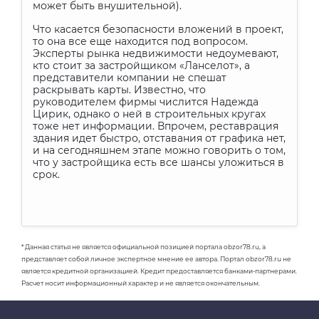
может быть внушительной).
Что касается безопасности вложений в проект,
то она все еще находится под вопросом.
Эксперты рынка недвижимости недоумевают,
кто стоит за застройщиком «Ланселот», а
представители компании не спешат
раскрывать карты. Известно, что
руководителем фирмы числится Надежда
Цирик, однако о ней в строительных кругах
тоже нет информации. Впрочем, реставрация
здания идет быстро, отставания от графика нет,
и на сегодняшнем этапе можно говорить о том,
что у застройщика есть все шансы уложиться в
срок.
* Данная статья не является официальной позицией портала obzor78.ru, а
представляет собой личное экспертное мнение ее автора. Портал obzor78.ru не
является кредитной организацией. Кредит предоставляется банками-партнерами.
Расчет носит информационный характер и не является окончательным.