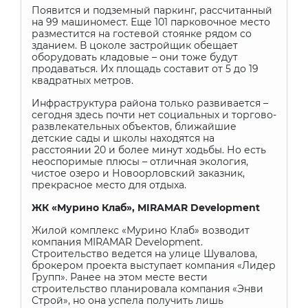
Появится и подземный паркинг, рассчитанный
на 99 машиномест. Еще 101 парковочное место
разместится на гостевой стоянке рядом со
зданием. В цоколе застройщик обещает
оборудовать кладовые – они тоже будут
продаваться. Их площадь составит от 5 до 19
квадратных метров.
Инфраструктура района только развивается –
сегодня здесь почти нет социальных и торгово-
развлекательных объектов, ближайшие
детские сады и школы находятся на
расстоянии 20 и более минут ходьбы. Но есть
неоспоримые плюсы – отличная экология,
чистое озеро и Новоорловский заказник,
прекрасное место для отдыха.
ЖК
«
Мурино
Клаб
», MIRAMAR Development
Жилой комплекс «Мурино Клаб» возводит
компания
MIRAMAR
Development
.
Строительство ведется на улице Шувалова,
брокером проекта выступает компания «Лидер
Групп». Ранее на этом месте вести
строительство планировала компания «Энви
Строй», но она успела получить лишь