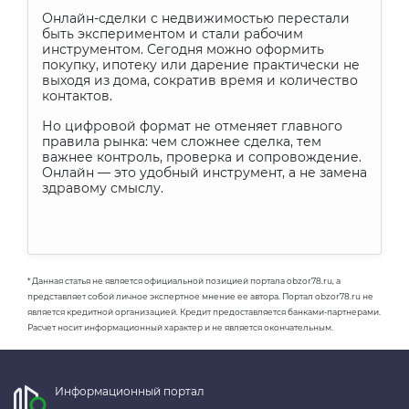
Онлайн-сделки с недвижимостью перестали
быть экспериментом и стали рабочим
инструментом. Сегодня можно оформить
покупку, ипотеку или дарение практически не
выходя из дома, сократив время и количество
контактов.
Но цифровой формат не отменяет главного
правила рынка: чем сложнее сделка, тем
важнее контроль, проверка и сопровождение.
Онлайн — это удобный инструмент, а не замена
здравому смыслу.
* Данная статья не является официальной позицией портала obzor78.ru, а
представляет собой личное экспертное мнение ее автора. Портал obzor78.ru не
является кредитной организацией. Кредит предоставляется банками-партнерами.
Расчет носит информационный характер и не является окончательным.
Информационный портал