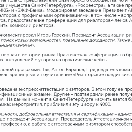
 не только представители риэлторского сообщества, но и
а имущества Санкт-Петербурга», «Росреестра», а также пр
 «МКБ» и «БЖФ-Банка». Модерировал заседание Президент А
лторов с профильными организациями, в том числе – вопр
нтов, предоставление преференций для риэлторов-членов 
иты комиссии риэлтора.
окомментировал Игорь Горский, Президент Ассоциации ри
 поиск новых возможностей повышения доходности. Также 
нициативными».
ь первая в истории рынка Практическая конференция по 
х выступлений с упором на практические кейсы.
ловой программы. Так, Антон Баранов, Председатель комит
овал зрелищные и поучительные «Риэлторские поединки», 
оведена экспресс-аттестация риэлторов. В этом году ее п
ификационный экзамен. Другие – подтвердили ранее получ
я. На данный момент в Санкт-Петербурге насчитывается бо
рамках мероприятия, приблизили эту цифру к 4000.
тальности, добровольная аттестация и сертификация – еди
ице-президент Ассоциации, Председатель Аттестационной 
 профессию, а работа с аттестованным риэлтором способст