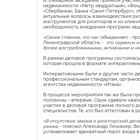
В пленарном заседании приняли участие
недвижимости «Метр квадратный», «Фонд
«Сбербанка», Банка «Санкт-Петербург»,
актуальные вопросы взаимодействия риэ
инструментов для риэлторов и их клие
необходимость внедрения программ защ
«Самое главное, что нас объединяет,
- пр
Ленинградской области, -
это сервисы и
более востребованными, активными и и
В рамках деловой программы состоялас
которая прошла в формате интерактивны
Интерактивными были и другие части де
профессиональным стандартам, организ
агентства недвижимости «Итака».
В процессе мероприятия так же была пр
половины – впервые. Одни сдавали квал
участие в деловой программе полного дн
специалистов. Те, кто был аттестован в 
«В отсутствие закона о риэлторской де
рынка,
- пояснил Александр Гиновкер, В
устанавливает адекватный порог входа в