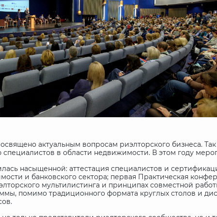
посвящено актуальным вопросам риэлторского бизнеса. Так
специалистов в области недвижимости. В этом году мероп
илась насыщенной: аттестация специалистов и сертификац
мости и банковского сектора; первая Практическая конф
элторского мультилистинга и принципах совместной работ
ммы, помимо традиционного формата круглых столов и диск
сов.