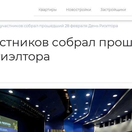
Квартиры
Новостройки
Застройщики
 участников собрал прошедший 28 февраля День Риэлтора
астников собрал про
Риэлтора