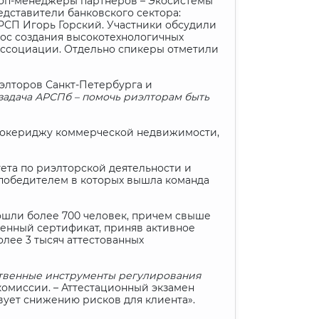
 топ-менеджеры партнеров – Экосистемы
едставители банковского сектора:
РСП Игорь Горский. Участники обсудили
ос создания высокотехнологичных
Ассоциации. Отдельно спикеры отметили
элторов Санкт-Петербурга и
задача АРСПб – помочь риэлторам быть
брокериджу коммерческой недвижимости,
ета по риэлторской деятельности и
победителем в которых вышла команда
рошли более 700 человек, причем свыше
енный сертификат, приняв активное
лее 3 тысяч аттестованных
нственные инструменты регулирования
комиссии. – Аттестационный экзамен
вует снижению рисков для клиента».