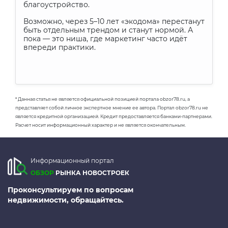
благоустройство.
Возможно, через 5–10 лет «экодома» перестанут
быть отдельным трендом и станут нормой. А
пока — это ниша, где маркетинг часто идёт
впереди практики.
* Данная статья не является официальной позицией портала obzor78.ru, а
представляет собой личное экспертное мнение ее автора. Портал obzor78.ru не
является кредитной организацией. Кредит предоставляется банками-партнерами.
Расчет носит информационный характер и не является окончательным.
Информационный портал
ОБЗОР
РЫНКА НОВОСТРОЕК
Проконсультируем по вопросам
недвижимости, обращайтесь.