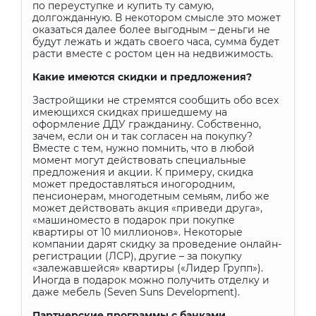
по переуступке и купить ту самую,
долгожданную. В некотором смысле это может
оказаться далее более выгодным – деньги не
будут лежать и ждать своего часа, сумма будет
расти вместе с ростом цен на недвижимость.
Какие имеются скидки и предложения?
Застройщики не стремятся сообщить обо всех
имеющихся скидках пришедшему на
оформление ДДУ гражданину. Собственно,
зачем, если он и так согласен на покупку?
Вместе с тем, нужно помнить, что в любой
момент могут действовать специальные
предложения и акции. К примеру, скидка
может предоставляться иногородним,
пенсионерам, многодетным семьям, либо же
может действовать акция «приведи друга»,
«машиноместо в подарок при покупке
квартиры от 10 миллионов». Некоторые
компании дарят скидку за проведение онлайн-
регистрации (ЛСР), другие – за покупку
«залежавшейся» квартиры («Лидер Групп»).
Иногда в подарок можно получить отделку и
даже мебель (
Seven
Suns
Development
).
Партнерские программы с банками