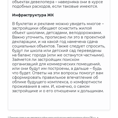
объектах девелопера – наверняка они в курсе
подобных расходов, если таковые имеются.
Инфраструктура ЖК
В буклетах и рекламе можно увидеть многое –
застройщики обещают оснастить жилой
объект школами, детсадами, велодорожками.
Важно уточнить, прописано ли это в проектной
декларации, и на какой год намечена сдача
социальных объектов. Также следует спросить,
будут ли школа или детский сад переведены
на баланс города (или же останутся частными).
Займется ли застройщик поиском
организаций для коммерческих помещений,
или они будут им построены, а дальше – будь
что будет. Ответы на эти вопросы помогут вам
сформировать правильное впечатление об
облике будущего комплекса, о комфортности
проживания в нем. И, конечно, о самом
застройщике и о его отношении к дольщикам.
* Данная статья не является официальной позицией портала obzor78.ru, а