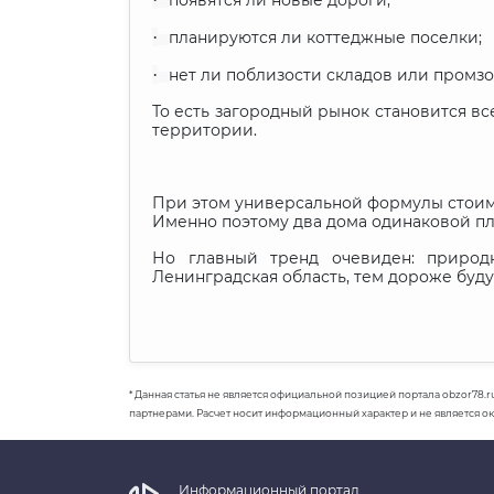
появятся ли новые дороги;
·
планируются ли коттеджные поселки;
·
нет ли поблизости складов или промзо
То есть загородный рынок становится вс
территории.
При этом универсальной формулы стоимос
Именно поэтому два дома одинаковой п
Но главный тренд очевиден: природ
Ленинградская область, тем дороже буд
* Данная статья не является официальной позицией портала obzor78.r
партнерами. Расчет носит информационный характер и не является о
Информационный портал