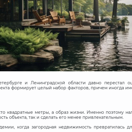
тербурге и Ленинградской области давно перестал о
бъекта формирует целый набор факторов, причем иногда им
то квадратные метры, а образ жизни. Именно поэтому на
сть объекта, так и сделать его менее привлекательным.
демии, когда загородная недвижимость превратилась дл