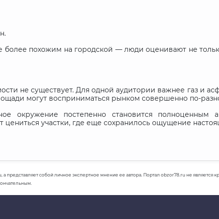
н.
е более похожим на городской — люди оценивают не тольк
ти не существует. Для одной аудитории важнее газ и асфа
лощади могут восприниматься рынком совершенно по-разн
ное окружение постепенно становится полноценным ак
ут цениться участки, где еще сохранилось ощущение насто
u, а представляет собой личное экспертное мнение ее автора. Портал obzor78.ru не является
кончательным.