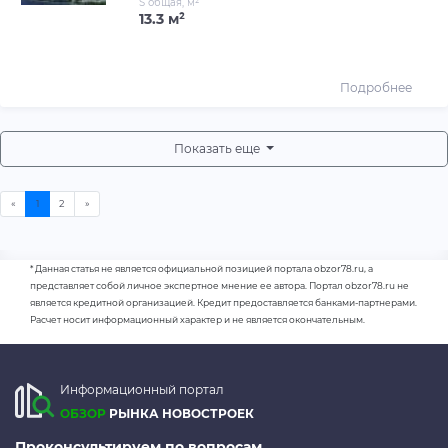
S общая, м²
13.3 м²
Подробнее
Показать еще
* Данная статья не является официальной позицией портала obzor78.ru, а
представляет собой личное экспертное мнение ее автора. Портал obzor78.ru не
является кредитной организацией. Кредит предоставляется банками-партнерами.
Расчет носит информационный характер и не является окончательным.
Информационный портал
ОБЗОР
РЫНКА НОВОСТРОЕК
Проконсультируем по вопросам