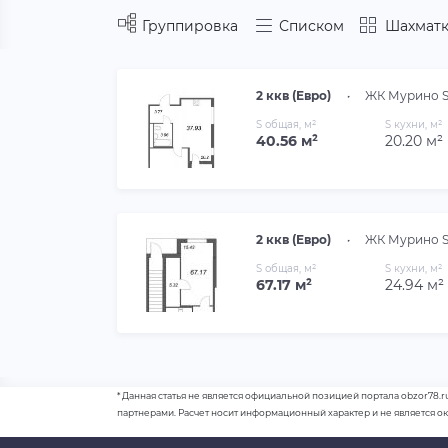
Группировка
Списком
Шахматк
2 ккв (Евро)
•
ЖК Мурино S
S общая, м²
S кухни, м²
40.56 м²
20.20 м²
2 ккв (Евро)
•
ЖК Мурино S
S общая, м²
S кухни, м²
67.17 м²
24.94 м²
* Данная статья не является официальной позицией портала obzor78.r
партнерами. Расчет носит информационный характер и не является о