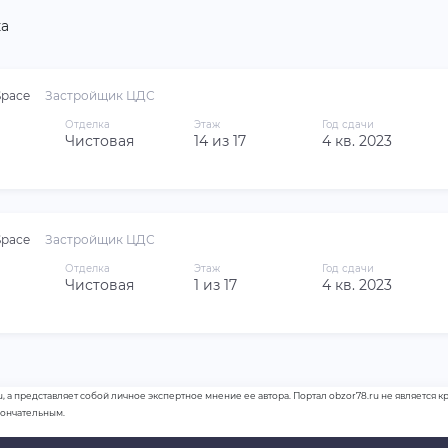
а
pace
Застройщик ЦДС
Отделка
Этаж
Год сдачи
Чистовая
14 из 17
4 кв. 2023
pace
Застройщик ЦДС
Отделка
Этаж
Год сдачи
Чистовая
1 из 17
4 кв. 2023
u, а представляет собой личное экспертное мнение ее автора. Портал obzor78.ru не является
кончательным.