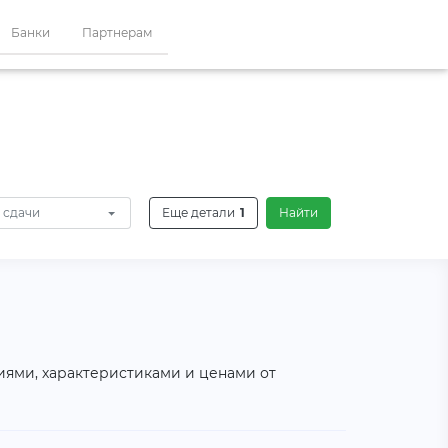
Банки
Партнерам
 сдачи
Еще детали
1
Найти
фиями, характеристиками и ценами от