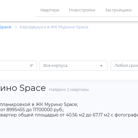
Квартиры
Новостройки
Застройщики
Space
Евродвушки в ЖК Мурино Space
₽
Все корпуса
Любой срок
ино Space
Найдено 2 квартиры
опланировкой в ЖК Мурино Space;
 8995455 до 11700000 руб.;
вартир общей площадью от 40.56 м2 до 67.17 м2 с фотогра