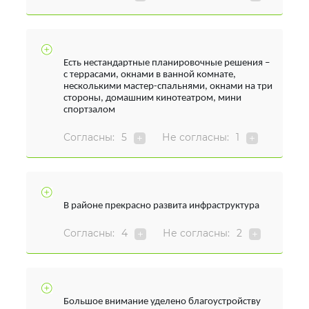
Есть нестандартные планировочные решения –
с террасами, окнами в ванной комнате,
несколькими мастер-спальнями, окнами на три
стороны, домашним кинотеатром, мини
спортзалом
Согласны:
5
Не согласны:
1
В районе прекрасно развита инфраструктура
Согласны:
4
Не согласны:
2
Большое внимание уделено благоустройству