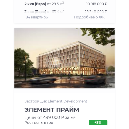
2
2 ккв (Евро)
от 29.5 м
10 918 000 ₽
2
3 ккв (Евро)
от 65.4 м
29 348 000 ₽
184 квартиры
Подробнее о ЖК
Застройщик Element Development
ЭЛЕМЕНТ ПРАЙМ
Цены от 499 000 ₽ за м²
Рост цены в год
+3%