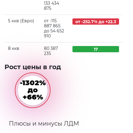
133 434
875
5 ккв (Евро)
от -115
от -252.7% до +22.3
887 865
до 54 652
910
8 ккв
80 387
17
235
Рост цены в год
-1302%
до
+66%
Плюсы и минусы ЛДМ