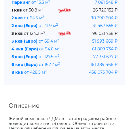
2
Паркинг
от 13.3 м
7 061 548 ₽
2
1 ккв
от 50.8 м
26 726 152 ₽
2
2 ккв
от 64.5 м
90 390 604 ₽
2
2 ккв (Евро)
от 41.9 м
31 467 655 ₽
2
3 ккв
от 124.2 м
96 021 738 ₽
2
3 ккв (Евро)
от 69.4 м
51 993 669 ₽
2
4 ккв (Евро)
от 94.6 м
61 809 734 ₽
2
5 ккв (Евро)
от 127.5 м
77 351 677 ₽
2
6 ккв (Евро)
от 167.2 м
161 389 466 ₽
2
8 ккв
от 428.5 м
436 073 704 ₽
Описание
Жилой комплекс «ЛДМ» в Петроградском районе
возводит компания «Эталон». Объект строится на
Песочной набережной, ранее на этом месте