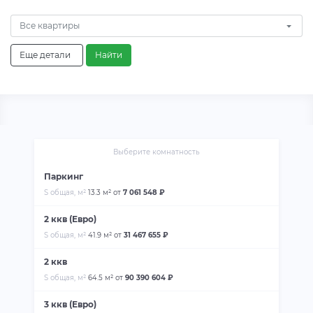
Все квартиры
Еще детали
Найти
Выберите комнатность
Паркинг
S общая, м²
13.3 м²
от
7 061 548 ₽
2 ккв (Евро)
S общая, м²
41.9 м²
от
31 467 655 ₽
2 ккв
S общая, м²
64.5 м²
от
90 390 604 ₽
3 ккв (Евро)