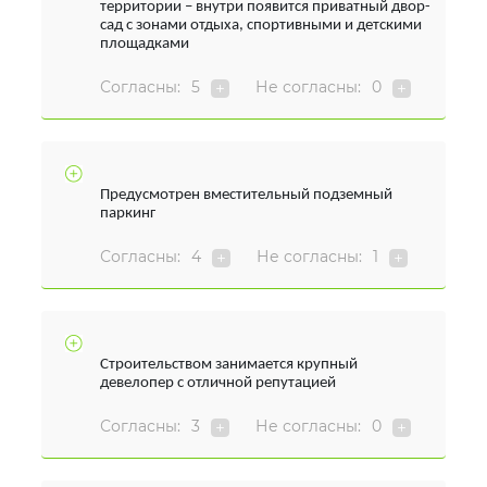
территории – внутри появится приватный двор-
сад с зонами отдыха, спортивными и детскими
площадками
Согласны:
5
Не согласны:
0
Предусмотрен вместительный подземный
паркинг
Согласны:
4
Не согласны:
1
Строительством занимается крупный
девелопер с отличной репутацией
Согласны:
3
Не согласны:
0