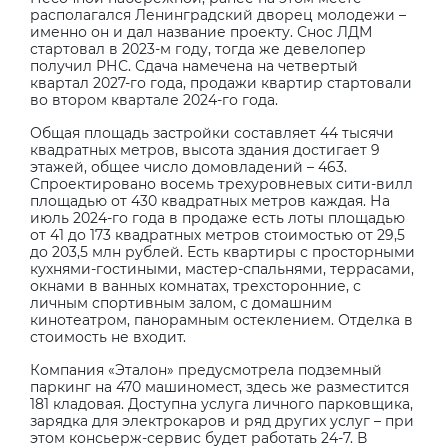
располагался Ленинградский дворец молодежи –
именно он и дал название проекту. Снос ЛДМ
стартовал в 2023-м году, тогда же девелопер
получил РНС. Сдача намечена на четвертый
квартал 2027-го года, продажи квартир стартовали
во втором квартале 2024-го года.
Общая площадь застройки составляет 44 тысячи
квадратных метров, высота здания достигает 9
этажей, общее число домовладений – 463.
Спроектировано восемь трехуровневых сити-вилл
площадью от 430 квадратных метров каждая. На
июль 2024-го года в продаже есть лоты площадью
от 41 до 173 квадратных метров стоимостью от 29,5
до 203,5 млн рублей. Есть квартиры с просторными
кухнями-гостиными, мастер-спальнями, террасами,
окнами в ванных комнатах, трехсторонние, с
личным спортивным залом, с домашним
кинотеатром, панорамным остеклением. Отделка в
стоимость не входит.
Компания «Эталон» предусмотрела подземный
паркинг на 470 машиномест, здесь же разместится
181 кладовая. Доступна услуга личного парковщика,
зарядка для электрокаров и ряд других услуг – при
этом консьерж-сервис будет работать 24-7. В