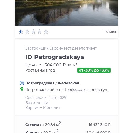
1 отзыв
Застройщик Евроинвест девелопмент
ID Petrogradskaya
Цены от 504 000 ₽ за м²
Рост цены в год
от -30% до +33%
Петроградская
,
Чкаловская
Петроградский р-н
, Профессора Попова ул.
Срок сдачи: 4 кв. 2029
Без отделки
Кирпич + Монолит
2
Студия
от 20.84 м
16 432 340 ₽
2
К. пом
от 50.74 м
30 444 000 ₽