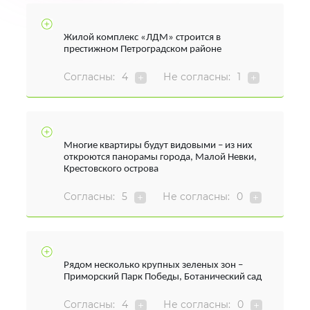
Жилой комплекс «ЛДМ» строится в
престижном Петроградском районе
Согласны:
4
Не согласны:
1
Многие квартиры будут видовыми – из них
откроются панорамы города, Малой Невки,
Крестовского острова
Согласны:
5
Не согласны:
0
Рядом несколько крупных зеленых зон –
Приморский Парк Победы, Ботанический сад
Согласны:
4
Не согласны:
0