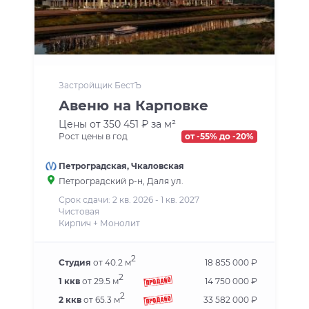
Застройщик БестЪ
Авеню на Карповке
Цены от 350 451 ₽ за м²
Рост цены в год
от -55% до -20%
Петроградская
,
Чкаловская
Петроградский р-н
, Даля ул.
Срок сдачи: 2 кв. 2026 - 1 кв. 2027
Чистовая
Кирпич + Монолит
2
Студия
от 40.2 м
18 855 000 ₽
2
1 ккв
от 29.5 м
14 750 000 ₽
2
2 ккв
от 65.3 м
33 582 000 ₽