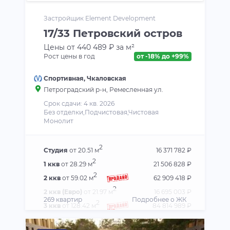
Застройщик Element Development
17/33 Петровский остров
Цены от 440 489 ₽ за м²
Рост цены в год
от -18% до +99%
Спортивная
,
Чкаловская
Петроградский р-н
, Ремесленная ул.
Срок сдачи: 4 кв. 2026
Без отделки,Подчистовая,Чистовая
Монолит
2
Студия
от 20.51 м
16 371 782 ₽
2
1 ккв
от 28.29 м
21 506 828 ₽
2
2 ккв
от 59.02 м
62 909 418 ₽
2
2 ккв (Евро)
от 21.97 м
16 695 003 ₽
269 квартир
Подробнее о ЖК
2
3 ккв
от 128.42 м
84 814 989 ₽
2
3 ккв (Евро)
от 58.06 м
27 336 728 ₽