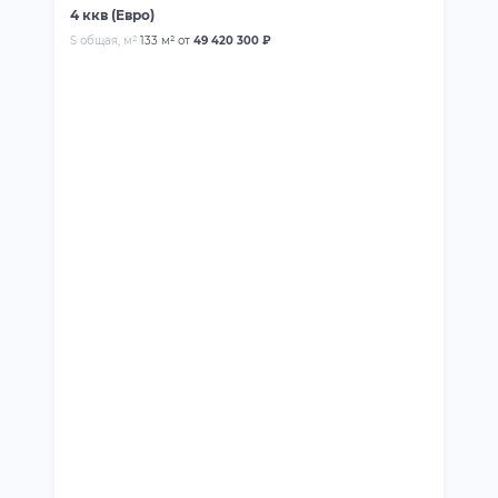
4 ккв (Евро)
S общая, м²
133 м²
от
49 420 300 ₽