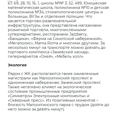
67, 69, 28, 10, 16, 1, школы №№ 3, 52, 499, Юношеская
математическая школа, поликлиника №10 и детская
поликлиника №34, стоматологические центры и
больницы, ВУЗы и отделения полиции. Что
касается торгово-развлекательной
инфраструктуры, она представлена магазинами
розничной торговли, многочисленными
супермаркетами, ресторанами
Jazzberry
,
«Банщики», «Ферма на Синопской набережной»,
«Мегаполис»,
Mama
Roma
и многими другими. За
несколько минут на транспорте можно доехать до
торгового комплекса «Заневский каскад»,
гипермаркетов «Окей», «Мебель холл».
Экология
Рядом с ЖК располагаются такие оживленные
магистрали как Малоохтинский проспект и
одноименная набережная, Заневский проспект.
Также негативно влияют на экологическое
состояние промышленные предприятия
«Симметрон Электронные компоненты» и
«Северный пресс». Из позитивных моментов –
близость Малоохтинского парка с прудом (дойти до
него можно за девять минут).