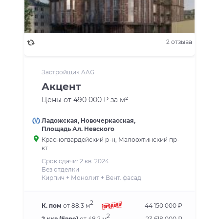
2 отзыва
Застройщик AAG
Акцент
Цены от 490 000 ₽ за м²
Ладожская
,
Новочеркасская
,
Площадь Ал. Невского
Красногвардейский р-н
, Малоохтинский пр-
кт
Срок сдачи: 2 кв. 2024
Без отделки
Кирпич + Монолит + Вент. фасад
2
К. пом
от 88.3 м
44 150 000 ₽
2
2 ккв (Евро)
от 48.2 м
23 618 000 ₽