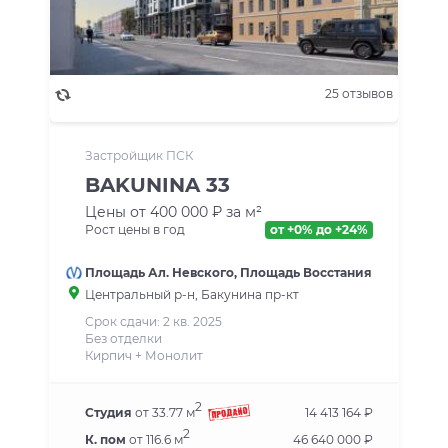
25 отзывов
Застройщик ПСК
BAKUNINA 33
Цены от 400 000 ₽ за м²
Рост цены в год
от +0% до +24%
Площадь Ал. Невского
,
Площадь Восстания
Центральный р-н
, Бакунина пр-кт
Срок сдачи: 2 кв. 2025
Без отделки
Кирпич + Монолит
2
Студия
от 33.77 м
14 413 164 ₽
2
К. пом
от 116.6 м
46 640 000 ₽