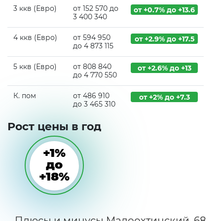
3 ккв (Евро)
от 152 570 до
от +0.7% до +13.6
3 400 340
4 ккв (Евро)
от 594 950
от +2.9% до +17.5
до 4 873 115
5 ккв (Евро)
от 808 840
от +2.6% до +13
до 4 770 550
К. пом
от 486 910
от +2% до +7.3
до 3 465 310
Рост цены в год
+1%
до
+18%
Плюсы и минусы Малоохтинский, 68