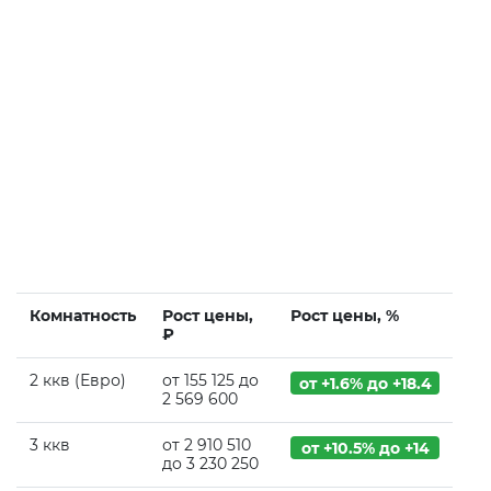
Комнатность
Рост цены,
Рост цены, %
₽
2 ккв (Евро)
от 155 125 до
от +1.6% до +18.4
2 569 600
3 ккв
от 2 910 510
от +10.5% до +14
до 3 230 250