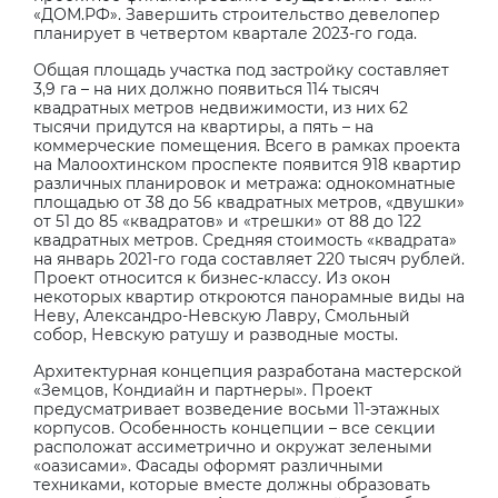
«ДОМ.РФ». Завершить строительство девелопер
планирует в четвертом квартале 2023-го года.
Общая площадь участка под застройку составляет
3,9 га – на них должно появиться 114 тысяч
квадратных метров недвижимости, из них 62
тысячи придутся на квартиры, а пять – на
коммерческие помещения. Всего в рамках проекта
на Малоохтинском проспекте появится 918 квартир
различных планировок и метража: однокомнатные
площадью от 38 до 56 квадратных метров, «двушки»
от 51 до 85 «квадратов» и «трешки» от 88 до 122
квадратных метров. Средняя стоимость «квадрата»
на январь 2021-го года составляет 220 тысяч рублей.
Проект относится к бизнес-классу. Из окон
некоторых квартир откроются панорамные виды на
Неву, Александро-Невскую Лавру, Смольный
собор, Невскую ратушу и разводные мосты.
Архитектурная концепция разработана мастерской
«Земцов, Кондиайн и партнеры». Проект
предусматривает возведение восьми 11-этажных
корпусов. Особенность концепции – все секции
расположат ассиметрично и окружат зелеными
«оазисами». Фасады оформят различными
техниками, которые вместе должны образовать