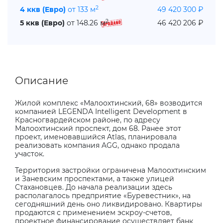
2
4 ккв (Евро)
от 133 м
49 420 300 ₽
2
5 ккв (Евро)
от 148.26 м
46 420 206 ₽
Описание
Жилой комплекс «Малоохтинский, 68» возводится
компанией LEGENDA Intelligent Development в
Красногвардейском районе, по адресу
Малоохтинский проспект, дом 68. Ранее этот
проект, именовавшийся
Atlas
, планировала
реализовать компания
AGG
, однако продала
участок.
Территория застройки ограничена Малоохтинским
и Заневским проспектами, а также улицей
Стахановцев. До начала реализации здесь
располагалось предприятие «Буревестник», на
сегодняшний день оно ликвидировано. Квартиры
продаются с применением эскроу-счетов,
проектное финансирование осуществляет банк