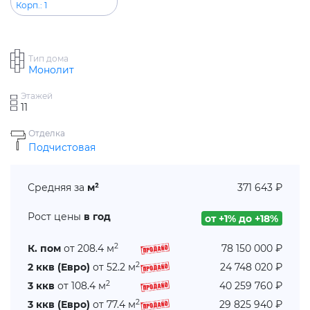
Корп.: 1
Тип дома
Монолит
Этажей
11
Отделка
Подчистовая
Средняя за
м²
371 643 ₽
Рост цены
в год
от +1% до +18%
2
К. пом
от 208.4 м
78 150 000 ₽
2
2 ккв (Евро)
от 52.2 м
24 748 020 ₽
2
3 ккв
от 108.4 м
40 259 760 ₽
2
3 ккв (Евро)
от 77.4 м
29 825 940 ₽