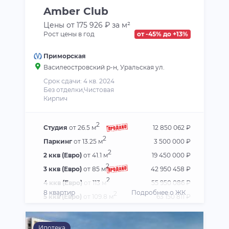
Amber Club
Цены от 175 926 ₽ за м²
Рост цены в год
от -45% до +13%
Приморская
Василеостровский р-н
, Уральская ул.
Срок сдачи: 4 кв. 2024
Без отделки,Чистовая
Кирпич
2
Студия
от 26.5 м
12 850 062 ₽
2
Паркинг
от 13.25 м
3 500 000 ₽
2
2 ккв (Евро)
от 41.1 м
19 450 000 ₽
2
3 ккв (Евро)
от 85 м
42 950 458 ₽
2
4 ккв (Евро)
от 113 м
55 950 086 ₽
8 квартир
Подробнее о ЖК
2
5 ккв (Евро)
от 109.8 м
63 150 811 ₽
Ипотека