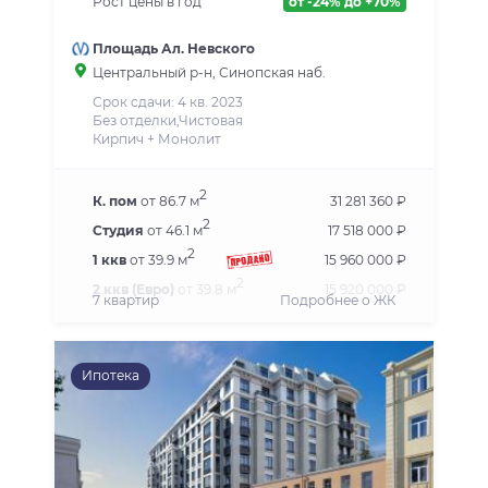
Рост цены в год
от -24% до +70%
Площадь Ал. Невского
Центральный р-н
, Синопская наб.
Срок сдачи: 4 кв. 2023
Без отделки,Чистовая
Кирпич + Монолит
2
К. пом
от 86.7 м
31 281 360 ₽
2
Студия
от 46.1 м
17 518 000 ₽
2
1 ккв
от 39.9 м
15 960 000 ₽
2
2 ккв (Евро)
от 39.8 м
15 920 000 ₽
7 квартир
Подробнее о ЖК
Ипотека