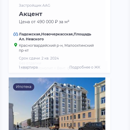
Застройщик AAG
Акцент
Цена от 490 000 ₽ за м²
Ладожская,Новочеркасская,Площадь
Ал. Невского
Красногвардейский р-н, Малоохтинский
пр-кт
Срок сдачи: 2 кв. 2024
Без отделки
1 квартира
Подробнее о ЖК
Кирпич + Монолит + Вент. фасад
Ипотека