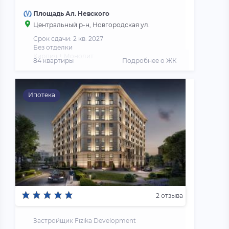
Площадь Ал. Невского
Центральный р-н, Новгородская ул.
Срок сдачи: 2 кв. 2027
Без отделки
Кирпич + Монолит
84 квартиры
Подробнее о ЖК
Ипотека
2 отзыва
Застройщик Fizika Development