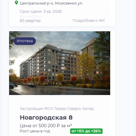
Центральный р-н, Моисеенко ул.
Срок сдачи: 3 кв. 2028
Без отделки
60 квартир
Подробнее о ЖК
Кирпич
Ипотека
Застройщик ФСК Лидер Северо-Запад
Новгородская 8
Цена от 500 200 ₽ за м²
Рост цены в год
от +5% до +26%