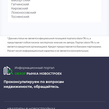
Выборгский
Гатчинский
Кировский
Ломоносовский
Тосненский
* Данная статья не является официальной позицией портала obzor78.ru, а
представляет собой личное экспертное мнение ее автора. Портал obzor78.ru не
является кредитной организацией. Кредит предоставляется банками-партнерами.
Расчет носит информационный характер и не является окончательным.
Информационный портал
ОБЗОР
РЫНКА НОВОСТРОЕК
Проконсультируем по вопросам
недвижимости, обращайтесь.
КВАРТИРЫ В НОВОСТРОЙКАХ