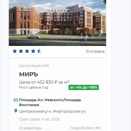
13 отзывов
Застройщик RBI
МИРЪ
Цена от 452 830 ₽ за м²
Рост цены в год
от -4% до +18%
Площадь Ал. Невского,Площадь
Восстания
Центральный р-н, Миргородская ул.
Срок сдачи: 4 кв. 2025
Без отделки
22 квартиры
Подробнее о ЖК
Кирпич + Монолит