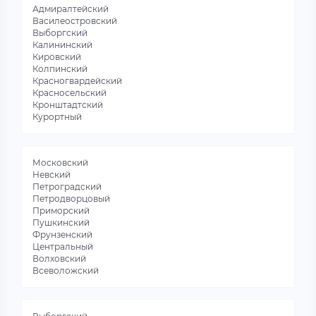
Адмиралтейский
Василеостровский
Выборгский
Калининский
Кировский
Колпинский
Красногвардейский
Красносельский
Кронштадтский
Курортный
Московский
Невский
Петроградский
Петродворцовый
Приморский
Пушкинский
Фрунзенский
Центральный
Волховский
Всеволожский