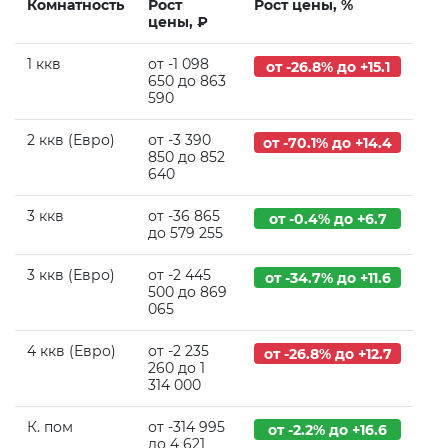
Комнатность
Рост
Рост цены, %
цены, ₽
1 ккв
от -1 098
от -26.8% до +15.1
650 до 863
590
2 ккв (Евро)
от -3 390
от -70.1% до +14.4
850 до 852
640
3 ккв
от -36 865
от -0.4% до +6.7
до 579 255
3 ккв (Евро)
от -2 445
от -34.7% до +11.6
500 до 869
065
4 ккв (Евро)
от -2 235
от -26.8% до +12.7
260 до 1
314 000
К. пом
от -314 995
от -2.2% до +16.6
до 4 621