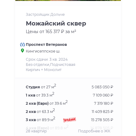
Застройщик Дольче
Можайский сквер
Цены от 165 317 ₽ за м²
Проспект Ветеранов
Кингисеппское ш.
Срок сдачи: 3 кв. 2024
Без отделки,Подчистовая
Кирпич + Монолит
2
Студия
от 27 м
5 083 050 ₽
2
1 ккв
от 39.3 м
7 109 060 ₽
2
2 ккв (Евро)
от 39.6 м
7 319 180 ₽
2
2 ккв
от 63.3 м
11 409 825 ₽
2
3 ккв
от 89.9 м
15 278 505 ₽
2
4 ккв (Евро)
от 89.8 м
14 878 505 ₽
28 квартир
Подробнее о ЖК