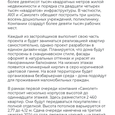
более девятисот тысяч квадратных метров жилой
недвижимости и порядка ста двадцати четырех
тысяч «квадратов» инфраструктуры. В частности,
А101 и «Самолет» обещают построить три школы,
восемь дошкольных учреждений, поликлинику.
Компании создадут более девяти тысяч рабочих
мест.
Каждый из застройщиков выполнит свою часть
проекта и будет заниматься реализацией квартир
самостоятельно, однако проект разработан в
едином дизайн-коде. Планируется, что дома будут
построены в скандинавском стиле, фасады
оформят в натуральных оттенках и украсят их
панорамными балконами. На нижних этажах
появится клинкерный кирпич в серо-коричневой
цветовой гамме. На всей территории будет
организована безбарьерная среда – дома подойдут
для проживания маломобильных граждан.
В рамках первой очереди компания «Самолет»
построит несколько корпусов высотой до
одиннадцати этажей. Здесь разместится 2 460
квартир. Они будут передаваться покупателям с
полной отделкой. Высота потолков варьируется от
2,77 до 4,12 м. Сдача очереди намечена на третий
квартал 2024-го года, передача ключей – на третий