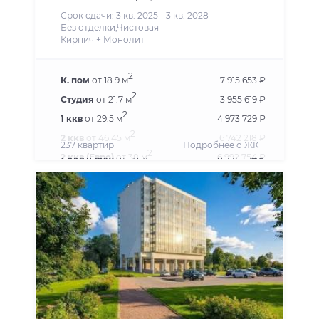
Срок сдачи: 3 кв. 2025 - 3 кв. 2028
Без отделки,Чистовая
Кирпич + Монолит
2
К. пом
от 18.9 м
7 915 653 ₽
2
Студия
от 21.7 м
3 955 619 ₽
2
1 ккв
от 29.5 м
4 973 729 ₽
2
2 ккв
от 46.45 м
6 742 218 ₽
237 квартир
Подробнее о ЖК
2
2 ккв (Евро)
от 38 м
6 992 754 ₽
2
3 ккв
от 63.88 м
9 649 074 ₽
2
3 ккв (Евро)
от 54.56 м
8 264 044 ₽
2
4 ккв (Евро)
от 67.1 м
8 628 609 ₽