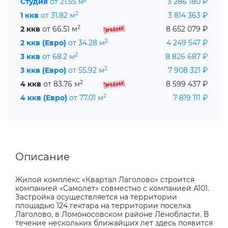
Студия
от 21.55 м
3 286 180 ₽
2
1 ккв
от 31.82 м
3 814 363 ₽
2
2 ккв
от 66.51 м
8 652 079 ₽
2
2 ккв (Евро)
от 34.28 м
4 249 547 ₽
2
3 ккв
от 68.2 м
8 826 687 ₽
2
3 ккв (Евро)
от 55.92 м
7 908 321 ₽
2
4 ккв
от 83.76 м
8 599 437 ₽
2
4 ккв (Евро)
от 77.01 м
7 819 111 ₽
Описание
Жилой комплекс «Квартал Лаголово» строится
компанией «Самолет» совместно с компанией А101.
Застройка осуществляется на территории
площадью 124 гектара на территории поселка
Лаголово, в Ломоносовском районе Ленобласти. В
течение нескольких ближайших лет здесь появится