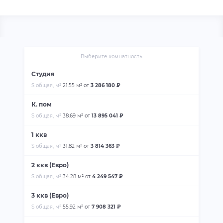
Выберите комнатность
Студия
S общая, м²
21.55 м²
от
3 286 180 ₽
К. пом
S общая, м²
38.69 м²
от
13 895 041 ₽
1 ккв
S общая, м²
31.82 м²
от
3 814 363 ₽
2 ккв (Евро)
S общая, м²
34.28 м²
от
4 249 547 ₽
3 ккв (Евро)
S общая, м²
55.92 м²
от
7 908 321 ₽