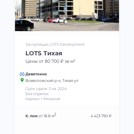
Застройщик LOTS Development
LOTS Тихая
Цены от 80 700 ₽ за м²
Девяткино
Всеволожский р-н
, Тихая ул.
Срок сдачи: 3 кв. 2024
Без отделки
Кирпич + Монолит
2
К. пом
от 18.8 м
4 423 760 ₽