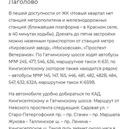
Лаголово
В пешей доступности от ЖК «Новый квартал нет
станций метрополитена и железнодорожных
станций (ближайшая платформа – в Красном селе,
в 40 минутах ходьбы). Доехать до пятна застройки
можно наземным транспортом от станций метро
«Кировский завод», «Московская», «Проспект
Ветеранов». По Гатчинскому шоссе ходят
автобусы
№№ 245, 477, 546, 636, маршрутное такси К-631, по
Кингисеппскому (которое также находится рядом)
– автобусы №№ 145, 147, 165, 446, 481, 482, 482В, 484,
547, 632, 632А, маршрутное такси К-659В.
На автомобиле удобно добираться по КАД,
Кингисеппскому и Гатчинскому шоссе. Маршрут от
Невского проспекта следующий: Садовая ул. –
Старо-Петергофский пр. – пр. Стачек – пр. Маршала
Жукова – Таллинское ш. – пр. Ленина –
Кингисеппское ш. Такой путь займет около часа в