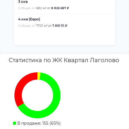
3 ккв
S общая, м²
68.2 м²
от
8 826 687 ₽
4 ккв (Евро)
S общая, м²
77.01 м²
от
7 819 111 ₽
Статистика по ЖК Квартал Лаголово
В продаже: 155 (65%)