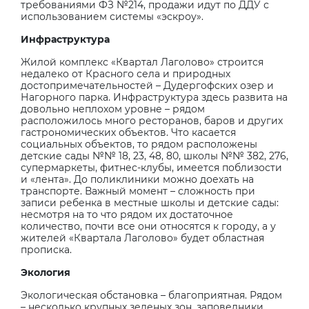
требованиями ФЗ №214, продажи идут по ДДУ с
использованием системы «эскроу».
Инфраструктура
Жилой комплекс «Квартал Лаголово» строится
недалеко от Красного села и природных
достопримечательностей – Дудергофских озер и
Нагорного парка. Инфраструктура здесь развита на
довольно неплохом уровне – рядом
расположилось много ресторанов, баров и других
гастрономических объектов. Что касается
социальных объектов, то рядом расположены
детские сады №№ 18, 23, 48, 80, школы №№ 382, 276,
супермаркеты, фитнес-клубы, имеется поблизости
и «лента». До поликлиники можно доехать на
транспорте. Важный момент – сложность при
записи ребенка в местные школы и детские сады:
несмотря на то что рядом их достаточное
количество, почти все они относятся к городу, а у
жителей «Квартала Лаголово» будет областная
прописка.
Экология
Экологическая обстановка – благоприятная. Рядом
– несколько крупных зеленых зон, заповедники,