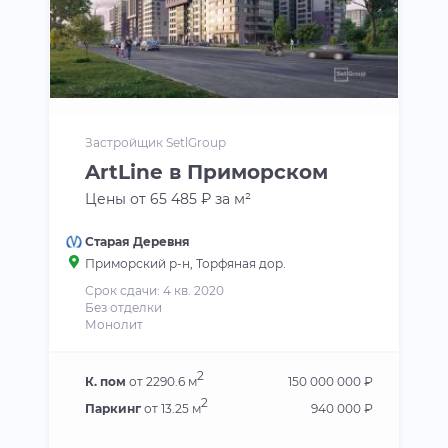
Застройщик SetlGroup
ArtLine в Приморском
Цены от 65 485 ₽ за м²
Старая Деревня
Приморский р-н
, Торфяная дор.
Срок сдачи: 4 кв. 2020
Без отделки
Монолит
2
К. пом
от 2290.6 м
150 000 000 ₽
2
Паркинг
от 13.25 м
940 000 ₽