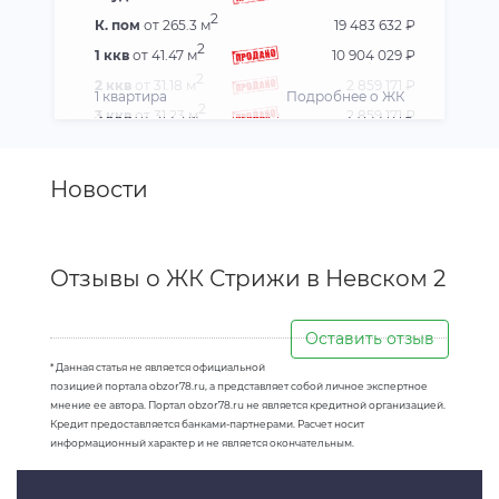
2
К. пом
от 265.3 м
19 483 632 ₽
2
1 ккв
от 41.47 м
10 904 029 ₽
2
2 ккв
от 31.18 м
2 859 171 ₽
1 квартира
Подробнее о ЖК
2
3 ккв
от 31.23 м
2 859 171 ₽
Новости
Отзывы о ЖК Стрижи в Невском 2
Оставить отзыв
* Данная статья не является официальной
позицией портала obzor78.ru, а представляет собой личное экспертное
мнение ее автора. Портал obzor78.ru не является кредитной организацией.
Кредит предоставляется банками-партнерами. Расчет носит
информационный характер и не является окончательным.