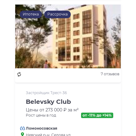
Ипотека
Рассрочка
7 отзывов
Застройщик Трест-36
Belevsky Club
Цены от 273 000 ₽ за м²
Рост цены в год
от -11% до +14%
Ломоносовская
Невский р-н
, Седова ул.