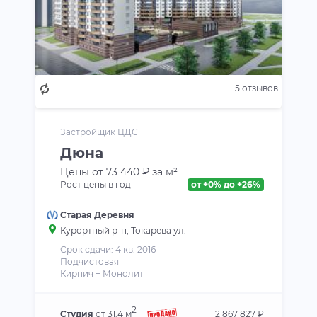
5 отзывов
Застройщик ЦДС
Дюна
Цены от 73 440 ₽ за м²
Рост цены в год
от +0% до +26%
Старая Деревня
Курортный р-н
, Токарева ул.
Срок сдачи: 4 кв. 2016
Подчистовая
Кирпич + Монолит
2
Студия
от 31.4 м
2 867 827 ₽