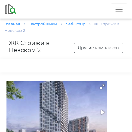
Главная
Застройщики
SetlGroup
ЖК Стрижи в
Невском 2
ЖК Стрижи в
Другие комплексы
Невском 2