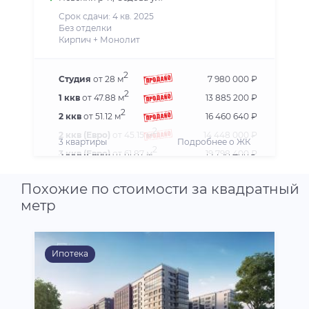
Срок сдачи: 4 кв. 2025
Без отделки
Кирпич + Монолит
2
Студия
от 28 м
7 980 000 ₽
2
1 ккв
от 47.88 м
13 885 200 ₽
2
2 ккв
от 51.12 м
16 460 640 ₽
2
2 ккв (Евро)
от 45.15 м
14 448 000 ₽
3 квартиры
Подробнее о ЖК
2
3 ккв (Евро)
от 61.87 м
19 798 400 ₽
Похожие по стоимости за квадратный
метр
Ипотека