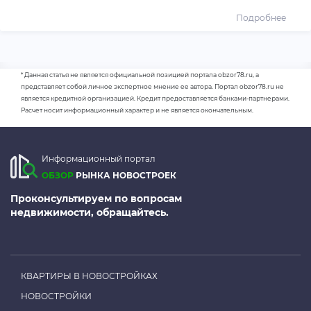
Подробнее
* Данная статья не является официальной позицией портала obzor78.ru, а
представляет собой личное экспертное мнение ее автора. Портал obzor78.ru не
является кредитной организацией. Кредит предоставляется банками-партнерами.
Расчет носит информационный характер и не является окончательным.
Информационный портал
ОБЗОР
РЫНКА НОВОСТРОЕК
Проконсультируем по вопросам
недвижимости, обращайтесь.
КВАРТИРЫ В НОВОСТРОЙКАХ
НОВОСТРОЙКИ