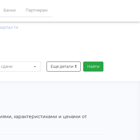
Банки
Партнерам
артал 14
 сдачи
Еще детали
1
Найти
фиями, характеристиками и ценами от