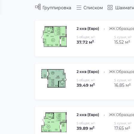
Группировка
Списком
Шахматк
2 ккв (Евро)
•
ЖК Образцов
S общая, м²
S кухни, м²
37.72 м²
15.52 м²
2 ккв (Евро)
•
ЖК Образцов
S общая, м²
S кухни, м²
39.49 м²
16.85 м²
2 ккв (Евро)
•
ЖК Образцов
S общая, м²
S кухни, м²
39.89 м²
17.65 м²