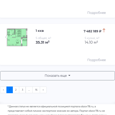
Подробнее
1 ккв
7 482 189 ₽
S общая, м²
S кухни, м²
35.31 м²
14.10 м²
Подробнее
Показать еще
* Данная статья не является официальной позицией портала obzor78.ru, а
представляет собой личное экспертное мнение ее автора. Портал obzor78.ru не