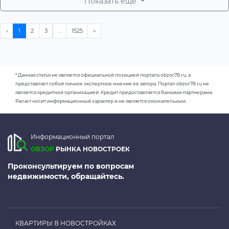
Показать еще
* Данная статья не является официальной позицией портала obzor78.ru, а
представляет собой личное экспертное мнение ее автора. Портал obzor78.ru не
является кредитной организацией. Кредит предоставляется банками-партнерами.
Расчет носит информационный характер и не является окончательным.
Информационный портал
ОБЗОР
РЫНКА НОВОСТРОЕК
Проконсультируем по вопросам
недвижимости, обращайтесь.
КВАРТИРЫ В НОВОСТРОЙКАХ