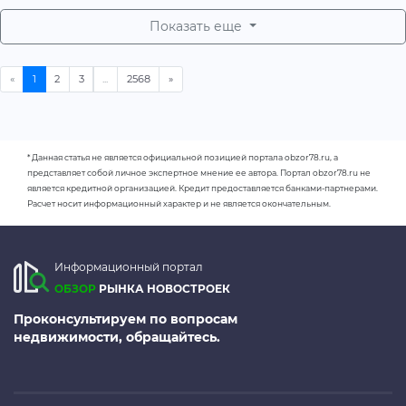
Показать еще
* Данная статья не является официальной позицией портала obzor78.ru, а
представляет собой личное экспертное мнение ее автора. Портал obzor78.ru не
является кредитной организацией. Кредит предоставляется банками-партнерами.
Расчет носит информационный характер и не является окончательным.
Информационный портал
ОБЗОР
РЫНКА НОВОСТРОЕК
Проконсультируем по вопросам
недвижимости, обращайтесь.