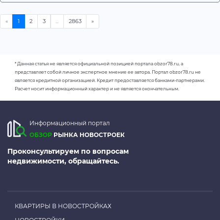
* Данная статья не является официальной позицией портала obzor78.ru, а
представляет собой личное экспертное мнение ее автора. Портал obzor78.ru не
является кредитной организацией. Кредит предоставляется банками-партнерами.
Расчет носит информационный характер и не является окончательным.
Информационный портал
ОБЗОР
РЫНКА НОВОСТРОЕК
Проконсультируем по вопросам
недвижимости, обращайтесь.
КВАРТИРЫ В НОВОСТРОЙКАХ