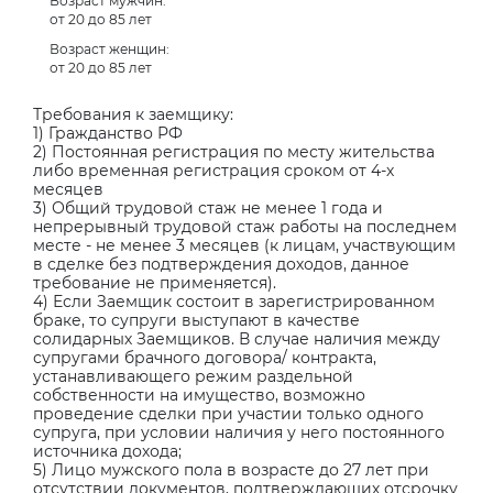
Возраст мужчин:
от 20 до 85 лет
Возраст женщин:
от 20 до 85 лет
Требования к заемщику:
1) Гражданство РФ
2) Постоянная регистрация по месту жительства
либо временная регистрация сроком от 4-х
месяцев
3) Общий трудовой стаж не менее 1 года и
непрерывный трудовой стаж работы на последнем
месте - не менее 3 месяцев (к лицам, участвующим
в сделке без подтверждения доходов, данное
требование не применяется).
4) Если Заемщик состоит в зарегистрированном
браке, то супруги выступают в качестве
солидарных Заемщиков. В случае наличия между
супругами брачного договора/ контракта,
устанавливающего режим раздельной
собственности на имущество, возможно
проведение сделки при участии только одного
супруга, при условии наличия у него постоянного
источника дохода;
5) Лицо мужского пола в возрасте до 27 лет при
отсутствии документов, подтверждающих отсрочку