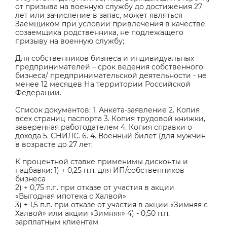
от призыва на военную службу до достижения 27
лет или зачисление в запас, может являться
Заемщиком при условии привлечения в качестве
созаемщика родственника, не подлежащего
призыву на военную службу;
Для собственников бизнеса и индивидуальных
предпринимателей – срок ведения собственного
бизнеса/ предпринимательской деятельности - не
менее 12 месяцев На территории Российской
Федерации.
Список документов: 1. Анкета-заявление 2. Копия
всех страниц паспорта 3. Копия трудовой книжки,
заверенная работодателем 4. Копия справки о
дохода 5. СНИЛС. 6. 4. Военный билет (для мужчин
в возрасте до 27 лет.
К процентной ставке применимы дисконты и
надбавки: 1) + 0,25 п.п. для ИП/собственников
бизнеса
2) + 0,75 п.п. при отказе от участия в акции
«Выгодная ипотека с Халвой»
3) + 1,5 п.п. при отказе от участия в акции «Зимняя с
Халвой» или акции «Зимняя» 4) - 0,50 п.п.
зарплатным клиентам