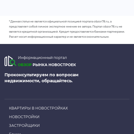
* Данная статья не является официальной позицией портала obzor78.ru, а
представляет собой личное экспертное мнение ее автора. Портал obzor78.ru не
является кредитной организацией. Кредит предоставляется банками-партнерами.
Расчет носит информационный характер и не является окончательным.
Информационный портал
ОБЗОР
РЫНКА НОВОСТРОЕК
Проконсультируем по вопросам
недвижимости, обращайтесь.
КВАРТИРЫ В НОВОСТРОЙКАХ
НОВОСТРОЙКИ
ЗАСТРОЙЩИКИ