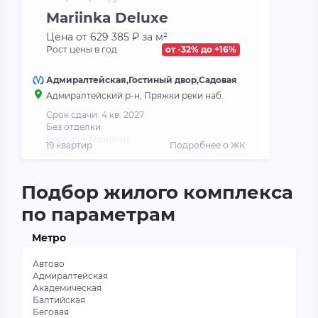
Mariinka Deluxe
Цена от 629 385 ₽ за м²
Рост цены в год
от -32% до +16%
Адмиралтейская,Гостиный двор,Садовая
Адмиралтейский р-н, Пряжки реки наб.
Срок сдачи: 4 кв. 2027
Без отделки
Кирпич + Монолит
19 квартир
Подробнее о ЖК
Подбор жилого комплекса
по параметрам
Метро
Автово
Адмиралтейская
Академическая
Балтийская
Беговая