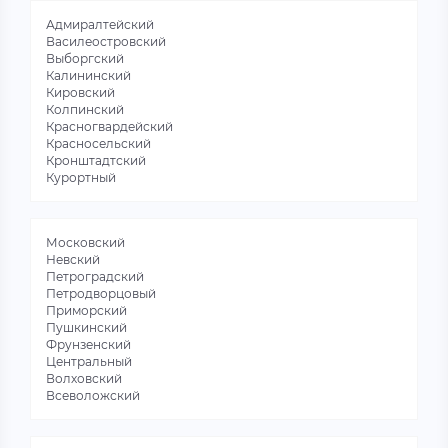
Адмиралтейский
Василеостровский
Выборгский
Калининский
Кировский
Колпинский
Красногвардейский
Красносельский
Кронштадтский
Курортный
Московский
Невский
Петроградский
Петродворцовый
Приморский
Пушкинский
Фрунзенский
Центральный
Волховский
Всеволожский