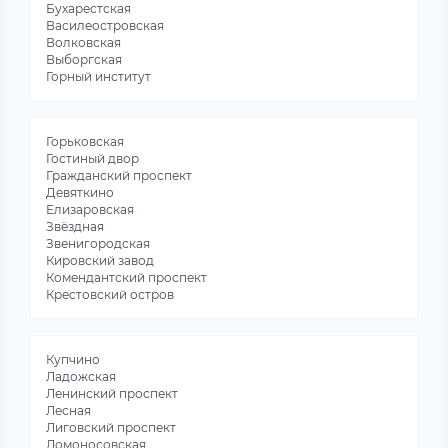
Бухарестская
Василеостровская
Волковская
Выборгская
Горный институт
Горьковская
Гостиный двор
Гражданский проспект
Девяткино
Елизаровская
Звёздная
Звенигородская
Кировский завод
Комендантский проспект
Крестовский остров
Купчино
Ладожская
Ленинский проспект
Лесная
Лиговский проспект
Ломоносовская