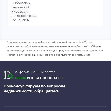
Выборгский
Гатчинский
Кировский
Ломоносовский
Тосненский
* Данная статья не является официальной позицией портала obzor78.ru, а
представляет собой личное экспертное мнение ее автора. Портал obzor78.ru не
является кредитной организацией. Кредит предоставляется банками-партнерами.
Расчет носит информационный характер и не является окончательным.
Информационный портал
ОБЗОР
РЫНКА НОВОСТРОЕК
Проконсультируем по вопросам
недвижимости, обращайтесь.