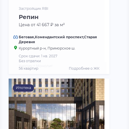
Застройщик RBI
Репин
Цена от 41 667 ₽ за м²
Беговая,Комендантский проспект,Старая
Деревня
Курортный р-н, Приморское ш.
Срок сдачи: 1 кв. 2027
Без отделки
Кирпич + Монолит
56 квартир
Подробнее о ЖК
Ипотека