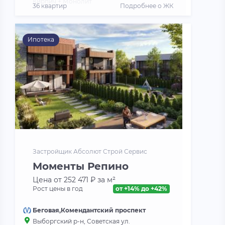
Кирпич + Монолит
36 квартир
Подробнее о ЖК
Ипотека
Застройщик Абсолют Строй Сервис
Моменты Репино
Цена от 252 471 ₽ за м²
Рост цены в год
от +14% до +42%
Беговая,Комендантский проспект
Выборгский р-н, Советская ул.