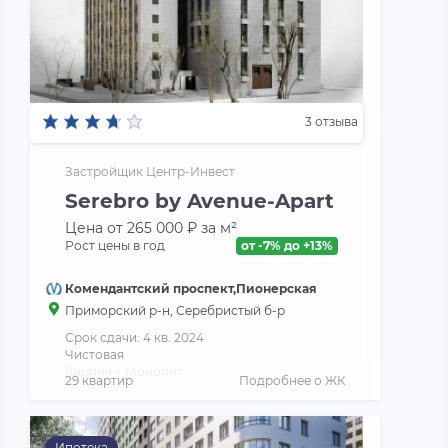
3 отзыва
Застройщик Центр-Инвест
Serebro by Avenue-Apart
Цена от 265 000 ₽ за м²
Рост цены в год
от -7% до +13%
Комендантский проспект,Пионерская
Приморский р-н, Серебристый б-р
Срок сдачи: 4 кв. 2024
Чистовая
Кирпич + Монолит
29 квартир
Подробнее о ЖК
Ипотека