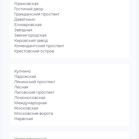
Горьковская
Гостиный двор
Гражданский проспект
Девяткино
Елизаровская
Звёздная
Звенигородская
Кировский завод
Комендантский проспект
Крестовский остров
Купчино
Ладожская
Ленинский проспект
Лесная
Лиговский проспект
Ломоносовская
Международная
Московская
Московские ворота
Нарвская
Новочеркасская