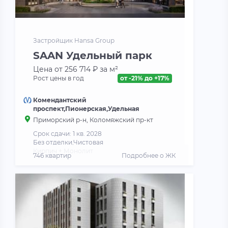
Застройщик Hansa Group
SAAN Удельный парк
Цена от 256 714 ₽ за м²
Рост цены в год
от -21% до +17%
Комендантский
проспект,Пионерская,Удельная
Приморский р-н, Коломяжский пр-кт
Срок сдачи: 1 кв. 2028
Без отделки,Чистовая
Кирпич + Монолит
746 квартир
Подробнее о ЖК