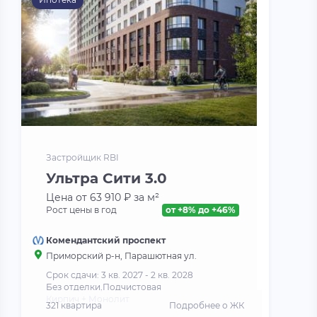
Застройщик RBI
Ультра Сити 3.0
Цена от 63 910 ₽ за м²
Рост цены в год
от +8% до +46%
Комендантский проспект
Приморский р-н, Парашютная ул.
Срок сдачи: 3 кв. 2027 - 2 кв. 2028
Без отделки,Подчистовая
Кирпич + Монолит
321 квартира
Подробнее о ЖК