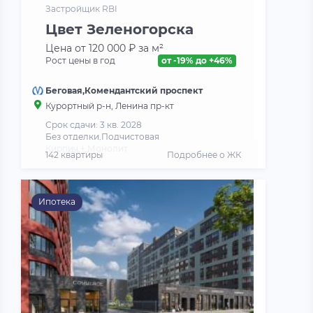
Застройщик RBI
Цвет Зеленогорска
Цена от 120 000 ₽ за м²
Рост цены в год
от -19% до +46%
Беговая,Комендантский проспект
Курортный р-н, Ленина пр-кт
Срок сдачи: 3 кв. 2028
Без отделки,Подчистовая
Кирпич + Монолит
142 квартиры
Подробнее о ЖК
Ипотека