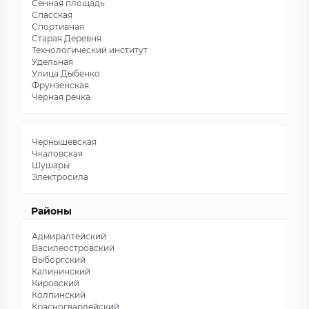
Сенная площадь
Спасская
Спортивная
Старая Деревня
Технологический институт
Удельная
Улица Дыбенко
Фрунзенская
Чёрная речка
Чернышевская
Чкаловская
Шушары
Электросила
Районы
Адмиралтейский
Василеостровский
Выборгский
Калининский
Кировский
Колпинский
Красногвардейский