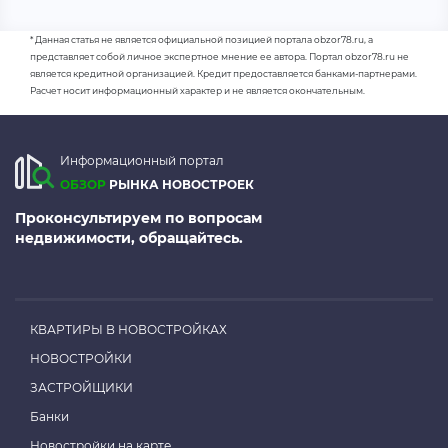
* Данная статья не является официальной позицией портала obzor78.ru, а
представляет собой личное экспертное мнение ее автора. Портал obzor78.ru не
является кредитной организацией. Кредит предоставляется банками-партнерами.
Расчет носит информационный характер и не является окончательным.
Информационный портал
ОБЗОР
РЫНКА НОВОСТРОЕК
Проконсультируем по вопросам
недвижимости, обращайтесь.
КВАРТИРЫ В НОВОСТРОЙКАХ
НОВОСТРОЙКИ
ЗАСТРОЙЩИКИ
Банки
Новостройки на карте