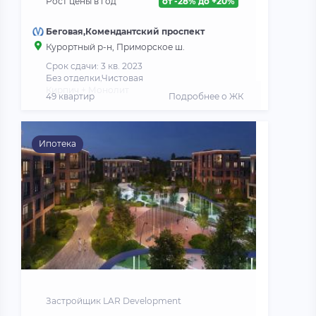
Рост цены в год
от -28% до +20%
Беговая,Комендантский проспект
Курортный р-н, Приморское ш.
Срок сдачи: 3 кв. 2023
Без отделки,Чистовая
Кирпич + Монолит
49 квартир
Подробнее о ЖК
Ипотека
Застройщик LAR Development