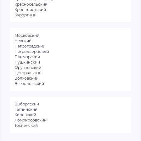
«
Предидущая
1
2
»
Следующая
Красносельский
Кронштадтский
Курортный
Московский
Невский
Петроградский
Петродворцовый
Приморский
Пушкинский
Фрунзенский
Центральный
Волховский
Всеволожский
Выборгский
Гатчинский
Кировский
Ломоносовский
Тосненский