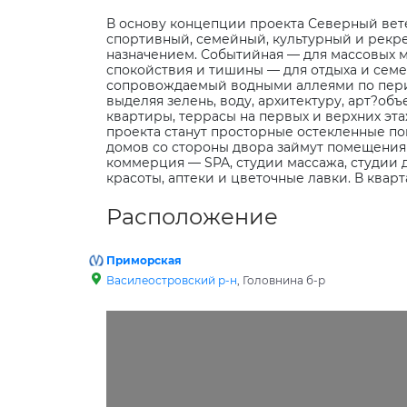
В основу концепции проекта Северный вете
спортивный, семейный, культурный и рекре
назначением. Событийная — для массовых м
спокойствия и тишины — для отдыха и семе
сопровождаемый водными аллеями по перим
выделяя зелень, воду, архитектуру, арт?о
квартиры, террасы на первых и верхних эт
проекта станут просторные остекленные по
домов со стороны двора займут помещения 
коммерция — SPA, студии массажа, студии 
красоты, аптеки и цветочные лавки. В кварт
Расположение
Приморская
Василеостровский р-н
, Головнина б-р