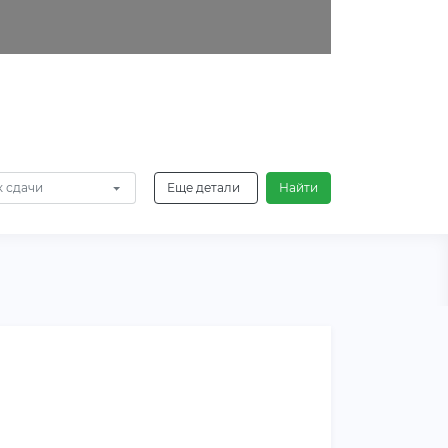
 сдачи
Еще детали
Найти