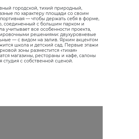
ивный городской, тихий природный,
азные по характеру площади со своим
спортивная — чтобы держать себя в форме,
ар, соединенный с большим парком и
 учитывает все особенности проекта,
ланировочными решениями: двухуровневые
ьные — с видом на залив. Ярким акцентом
жится школа и детский сад. Первые этажи
рковой зоны разместится «тихая»
тся магазины, рестораны и кафе, салоны
я студия с собственной сценой.