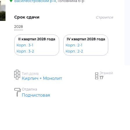
Василеостровский р-н
, Головнина б-р
Срок сдачи
Строится
2028
II квартал 2028 года
IV квартал 2028 года
Корп.: 3-1
Корп.: 2-1
Корп.: 3-2
Корп.: 2-2
Этажей
Тип дома
17
Кирпич + Монолит
Отделка
Подчистовая