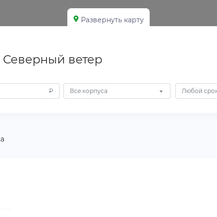
Развернуть карту
 Северный ветер
₽
Все корпуса
Любой срок
а