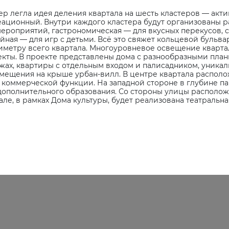
р легла идея деления квартала на шесть кластеров — акт
ационный. Внутри каждого кластера будут организованы р
ероприятий, гастрономическая — для вкусных перекусов, 
йная — для игр с детьми. Всё это свяжет кольцевой бульв
етру всего квартала. Многоуровневое освещение квартала
бъекты. В проекте представлены дома с разнообразными п
ажах, квартиры с отдельным входом и палисадником, уникал
мещения на крыше урбан-вилл. В центре квартала располо
коммерческой функции. На западной стороне в глубине па
дополнительного образования. Со стороны улицы расположа
але, в рамках Дома культуры, будет реализована театральна