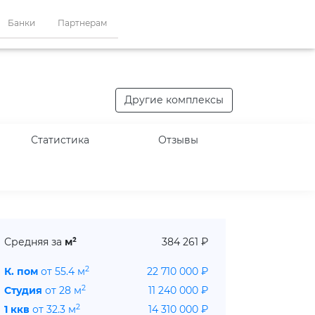
Банки
Партнерам
Другие комплексы
Статистика
Отзывы
Средняя за
м²
384 261 ₽
2
К. пом
от 55.4 м
22 710 000 ₽
2
Студия
от 28 м
11 240 000 ₽
2
1 ккв
от 32.3 м
14 310 000 ₽