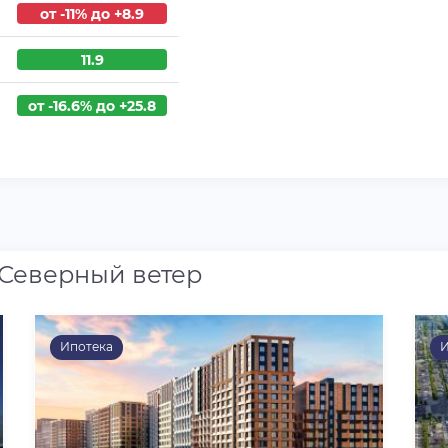
от -11% до +8.9
11.9
от -16.6% до +25.8
 Северный ветер
Ипотека
И