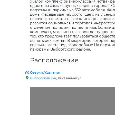
Жилой комплекс бизнес-класса «Листва» ра
одного из самых крупных парков города – С
подземный паркинг на 332 автомобиля. Жил
дома. Фасады здания, состоящего из 7 сек
песочного цвета, а также клинкерная плит
развитая социальная и торговая инфрастру
отделение полиции, поликлиника, больница
комплексы, магазины шаговой доступности,
тех, кто предпочитает пользоваться общес
до четырех комнат. В квартирах, которые п
спальни, места под гардеробные.На верхни
панорамы Выборгского района.
Расположение
Озерки
,
Удельная
Выборгский р-н
, Лиственная ул.