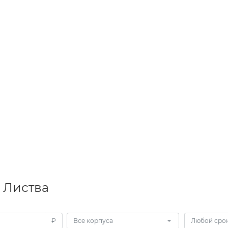
 Листва
₽
Все корпуса
Любой срок