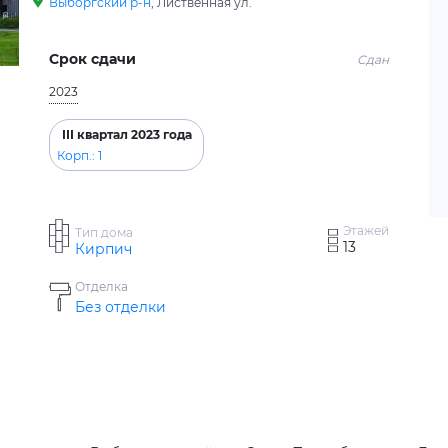
Выборгский р-н
, Лиственная ул.
Срок сдачи
Сдан
2023
III квартал 2023 года
Корп.: 1
Этажей
Тип дома
13
Кирпич
Отделка
Без отделки