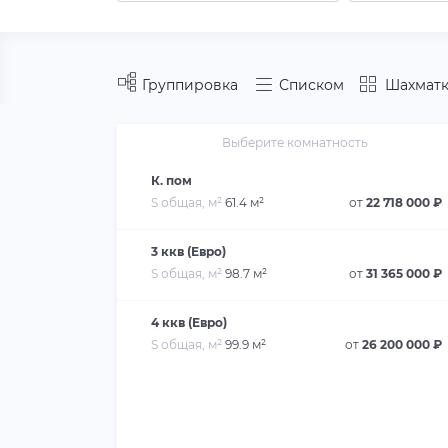
Группировка
Списком
Шахматк
Выберите комнатность
К. пом
S общая, м²
61.4 м²
от
22 718 000 ₽
3 ккв (Евро)
S общая, м²
98.7 м²
от
31 365 000 ₽
4 ккв (Евро)
S общая, м²
99.9 м²
от
26 200 000 ₽