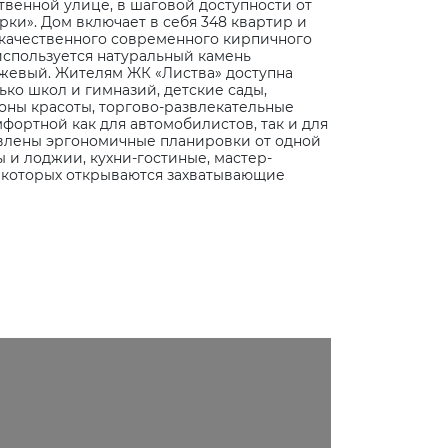
твенной улице, в шаговой доступности от
рки». Дом включает в себя 348 квартир и
 качественного современного кирпичного
используется натуральный камень
бежевый. Жителям ЖК «Листва» доступна
ко школ и гимназий, детские сады,
лоны красоты, торгово-развлекательные
фортной как для автомобилистов, так и для
авлены эргономичные планировки от одной
 и лоджии, кухни-гостиные, мастер-
с которых открываются захватывающие