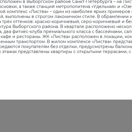
сположен в Выборгском районе Санкт-Петербурга – на Лис
основки, а также станций метрополитена «Удельная» и «Озе
ой комплекс «Листва» – один из наиболее ярких примеров
ций, выполнены в строгом лаконичном стиле. В обрамлении 
ка трёх оттенков: красно-коричневый, серо-коричневый и 
ктура Выборгского района. В квартале расположено несколь
, два фитнес-клуба премиального класса с бассейнами, са
 кафе и рестораны. ЖК «Листва» расположен в локации, ком
твенным транспортом. В жилом комплексе «Листва» предст
ередаются покупателям без отделки, предусмотрены балконы
х этажах представлены квартиры с открытыми террасами, 