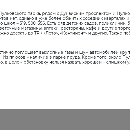
Пулковского парка, рядом с Дунайским проспектом и Пулк
тов нет, однако в уже более обжитых соседних кварталах 
о школ – 519, 508, 356. Есть ряд детских садов, поликлиник,
веточные магазины, аптеки, рестораны, кафе и другие торг
жно доехать до ТРК «Лето», «Континент» и других. Также п
тично поглощает выхлопные газы и шум автомобилей круп
 Из плюсов – наличие в парке пруда. Кроме того, около Пу
о, в целом обстановку нельзя назвать хорошей – слишком у