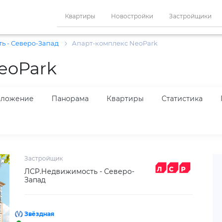
Квартиры
Новостройки
Застройщики
ь - Северо-Запад
Апарт-комплекс NeoPark
eoPark
оложение
Панорама
Квартиры
Статистика
Застройщик
ЛСР.Недвижимость - Северо-
Запад
Звёздная