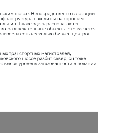
овским шоссе. Непосредственно в локации
инфраструктура находится на хорошем
 больниц. Также здесь располагаются
ово-развлекательные объекты. Что касается
облизости есть несколько бизнес-центров.
ных транспортных магистралей,
лковского шоссе разбит сквер, он тоже
ж высок уровень загазованности в локации.