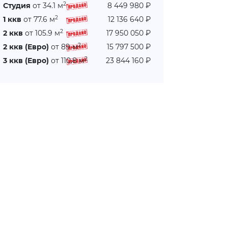
2
Студия
от 34.1 м
8 449 980 ₽
2
1 ккв
от 77.6 м
12 136 640 ₽
2
2 ккв
от 105.9 м
17 950 050 ₽
2
2 ккв (Евро)
от 89 м
15 797 500 ₽
2
3 ккв (Евро)
от 110.8 м
23 844 160 ₽