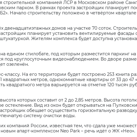
я строительной компанией ЛСР в Московском районе Санкт
ковским парком. В рамках проекта застройщик планирует п
2». Начало строительству положено в четвёртом квартале 
х двенадцатиэтажных домов на участке 70 соток. Строител
астройщик планирует установить вентилируемые фасады со
 штукатуркой. Жителям комплекса будет доступна установк
на едином стилобате, под которым разместится паркинг на
ься под круглосуточным видеонаблюдением. Во дворе разме
ет озеленён.
с-классу. На его территории будет построено 253 юнита ра
 квадратных метров, однокомнатные квартиры от 33 до 47 
сть квадратного метра варьируется на отметке 120 тысяч ру
ысота которых составит от 2 до 2,85 метров. Высота потолко
ое остекление. Вид из окон будет открываться на Пулковск
застройщик обещает осуществить горизонтальную разводку
пенчатую систему очистки воды.
х компаний России, известная тем, что сдала уже множест
 новым апарт-комплексом Neo Park – речь идёт о ЖК «Нео».