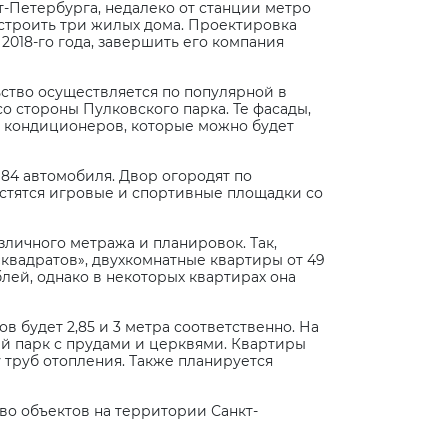
-Петербурга, недалеко от станции метро
остроить три жилых дома. Проектировка
2018-го года, завершить его компания
ьство осуществляется по популярной в
 стороны Пулковского парка. Те фасады,
а кондиционеров, которые можно будет
 84 автомобиля. Двор огородят по
стятся игровые и спортивные площадки со
зличного метража и планировок. Так,
«квадратов», двухкомнатные квартиры от 49
блей, однако в некоторых квартирах она
в будет 2,85 и 3 метра соответственно. На
ий парк с прудами и церквями. Квартиры
 труб отопления. Также планируется
во объектов на территории Санкт-