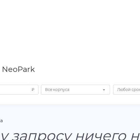
 NeoPark
₽
Все корпуса
Любой срок
а
у запросу ничего 