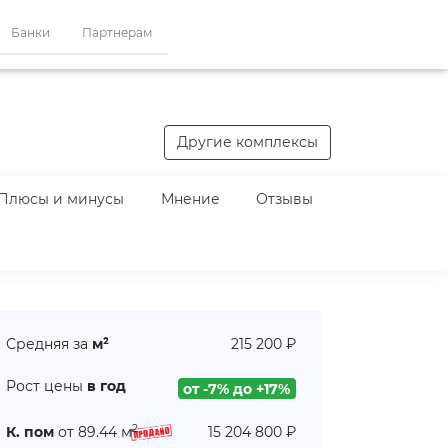
Банки
Партнерам
Другие комплексы
Плюсы и минусы
Мнение
Отзывы
Средняя за
м²
215 200 ₽
Рост цены
в год
от -7% до +17%
2
К. пом
от 89.44 м
15 204 800 ₽