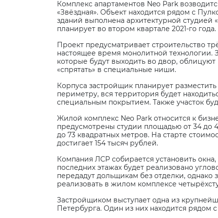
Комплекс апартаментов Neo Park возводитс
«Звёздная». Объект находится рядом с Пул
зданий выполнена архитектурной студией «Б
планирует во втором квартале 2021-го года.
Проект предусматривает строительство трё
настоящее время монолитной технологии. З
которые будут выходить во двор, облицуют
«спрятать» в специальные ниши.
Корпуса застройщик планирует разместить 
периметру, вся территория будет находит
специальным покрытием. Также участок буд
Жилой комплекс Neo Park относится к бизне
предусмотрены студии площадью от 34 до 41
до 73 квадратных метров. На старте стоимо
достигает 154 тысяч рублей.
Компания ЛСР собирается установить окна, в
последних этажах будет реализовано углов
передадут дольщикам без отделки, однако 
реализовать в жилом комплексе четырёхсту
Застройщиком выступает одна из крупнейши
Петербурга. Один из них находится рядом с