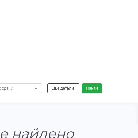
 сдачи
Еще детали
Найти
не найдено