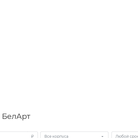
 БелАрт
₽
Все корпуса
Любой срок