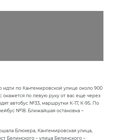
о идти по Кантемировской улице около 900
 окажется по левую руку от вас еще через
дят автобус №33, маршрутки К-17, К-95. По
оллейбус №18. Ближайшая остановка –
ршала Блюхера, Кантемировская улица,
ст Белинского – улица Белинского –