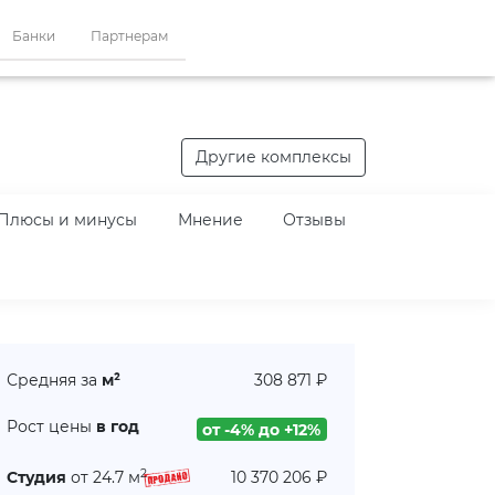
Банки
Партнерам
Другие комплексы
Плюсы и минусы
Мнение
Отзывы
Средняя за
м²
308 871 ₽
Рост цены
в год
от -4% до +12%
2
Студия
от 24.7 м
10 370 206 ₽