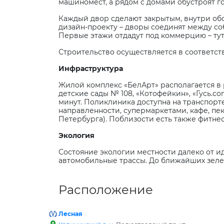
машиномест, а рядом с домами обустроят г
Каждый двор сделают закрытым, внутри об
дизайн-проекту – дворы соединят между соб
Первые этажи отдадут под коммерцию – тут 
Строительство осуществляется в соответст
Инфраструктура
Жилой комплекс «БелАрт» располагается в 
детские сады № 108, «Котофейкин», «Гусь.
co
минут. Поликлиника доступна на транспор
направленности, супермаркетами, кафе, пе
Петербурга). Поблизости есть также фитне
Экология
Состояние экологии местности далеко от и
автомобильные трассы. До ближайших зелен
Расположение
Лесная