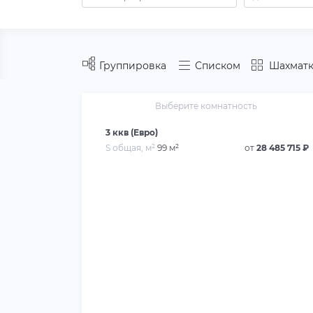
Группировка
Списком
Шахматк
Выберите комнатность
3 ккв (Евро)
S общая, м²
99 м²
от
28 485 715 ₽