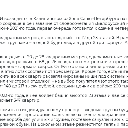
И возводится в Калининском районе Санкт-Петербурга на 
о сокращенное название от словосочетания «Белорусский
е 2021-го года, первая очередь готовится к сдаче в четвер
вадратных метров, высота зданий – от 12 до 23 этажей. В р
мя группами – в одной будет два, а в другой три корпуса.
лощадью от 20 до 28 квадратных метров, однокомнатные ква
тов», «трешки» от 68 до 76 квадратных метров и «четырешки
нировок – формата «евро». От 16-го этажа и выше разместя
 этих лотах составит от трех метров. Кроме того, есть ин
Почти во всех квартирах запланированы ниши под системы 
ли чистовой отделкой – на выбор покупателя (от этого такж
т 148 до 217 тысяч рублей, средний ценник в районе 200 ты
023-го года, в нее войдет башня высотой 23 этажа и две сек
ючает 347 квартир.
рмить по индивидуальному проекту – входные группы будут
аселения, просторные холлы включат места для хранения 
е короба для уличных игрушек, гостевые санузлы и зоны 
рязной обуви. На цокольном этаже разместится теплый парк