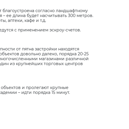
т благоустроена согласно ландшафтному
 – ее длина будет насчитывать 300 метров.
, аптеки, кафе и т.д.
едутся с применением эскроу-счетов.
ности от пятна застройки находятся
 объектов довольно далеко, порядка 20-25
а многочисленными магазинами различной
 один из крупнейших торговых центров
 объектов и пролегают крупные
демии – идти порядка 15 минут.