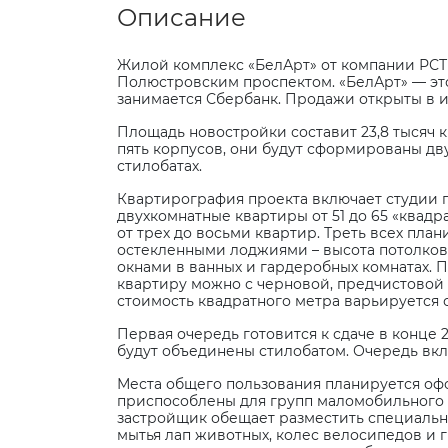
Описание
Жилой комплекс «БелАрт» от компании РСТ
Полюстровским проспектом. «БелАрт» — эт
занимается Сбербанк. Продажи открыты в июн
Площадь новостройки составит 23,8 тысяч к
пять корпусов, они будут сформированы дву
стилобатах.
Квартирография проекта включает студии п
двухкомнатные квартиры от 51 до 65 «квадра
от трех до восьми квартир. Треть всех пла
остекленными лоджиями – высота потолков в
окнами в ванных и гардеробных комнатах. 
квартиру можно с черновой, предчистовой и
стоимость квадратного метра варьируется о
Первая очередь готовится к сдаче в конце 2
будут объединены стилобатом. Очередь вкл
Места общего пользования планируется офо
приспособлены для групп маломобильного н
застройщик обещает разместить специальны
мытья лап животных, колес велосипедов и г