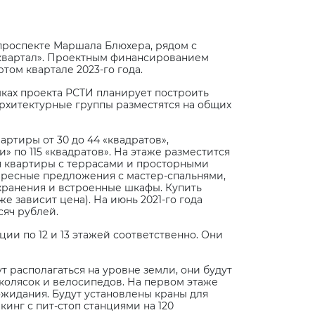
проспекте Маршала Блюхера, рядом с
 квартал». Проектным финансированием
том квартале 2023-го года.
амках проекта РСТИ планирует построить
 Архитектурные группы разместятся на общих
ртиры от 30 до 44 «квадратов»,
» по 115 «квадратов». На этаже разместится
тся квартиры с террасами и просторными
тересные предложения с мастер-спальнями,
хранения и встроенные шкафы. Купить
е зависит цена). На июнь 2021-го года
сяч рублей.
ции по 12 и 13 этажей соответственно. Они
 располагаться на уровне земли, они будут
колясок и велосипедов. На первом этаже
ожидания. Будут установлены краны для
инг с пит-стоп станциями на 120