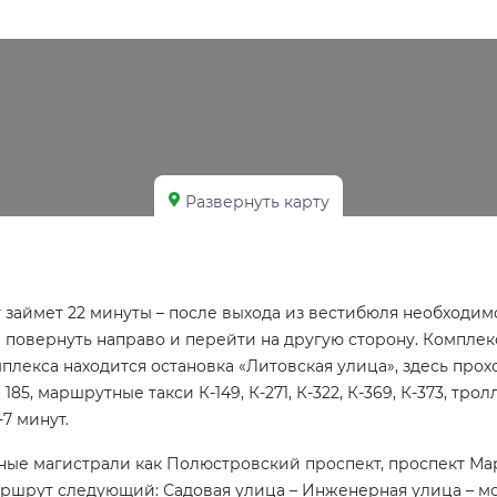
Развернуть карту
займет 22 минуты – после выхода из вестибюля необходим
 повернуть направо и перейти на другую сторону. Комплекс
плекса находится остановка «Литовская улица», здесь прохо
5, маршрутные такси К-149, К-271, К-322, К-369, К-373, тр
-7 минут.
ные магистрали как Полюстровский проспект, проспект Ма
аршрут следующий: Садовая улица – Инженерная улица – мо