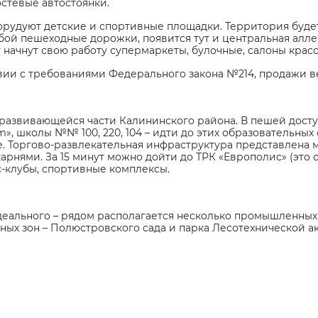
остевые автостоянки.
орудуют детские и спортивные площадки. Территория буде
ой пешеходные дорожки, появится тут и центральная аллея
начнут свою работу супермаркеты, булочные, салоны красоты
вии с требованиями Федерального закона №214, продажи в
развивающейся части Калининского района. В пешей доступ
m
», школы №№ 100, 220, 104 – идти до этих образовательных
те. Торгово-развлекательная инфраструктура представлен
карнями. За 15 минут можно дойти до ТРК «Европолис» (это
с-клубы, спортивные комплексы.
деального – рядом располагается несколько промышленных
ых зон – Полюстровского сада и парка Лесотехнической ака