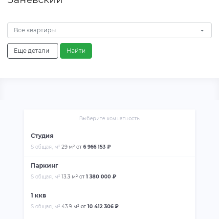
Все квартиры
Еще детали
Найти
Выберите комнатность
Студия
S общая, м²
29 м²
от
6 966 153 ₽
Паркинг
S общая, м²
13.3 м²
от
1 380 000 ₽
1 ккв
S общая, м²
43.9 м²
от
10 412 306 ₽