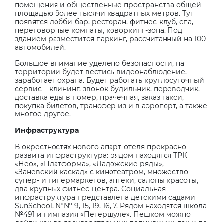
помещения и общественные пространства общей
площадью более тысячи квадратных метров. Тут
появятся лобби-бар, ресторан, фитнес-клуб, спа,
переговорные комнаты, коворкинг-зона. Под
зданием разместится паркинг, рассчитанный на 100
автомобилей.
Большое внимание уделено безопасности, на
территории будет вестись видеонаблюдение,
заработает охрана. Будет работать круглосуточный
сервис – клининг, звонок-будильник, переводчик,
доставка еды в номер, прачечная, заказ такси,
покупка билетов, трансфер из и в аэропорт, а также
многое другое.
Инфраструктура
В окрестностях нового апарт-отеля прекрасно
развита инфраструктура: рядом находятся ТРК
«Нео», «Платформа», «Ладожские ряды»,
«Заневский каскад» с кинотеатром, множество
супер- и гипермаркетов, аптеки, салоны красоты,
два крупных фитнес-центра. Социальная
инфраструктура представлена детскими садами
SunSchool
, №№ 9, 15, 19, 16, 7. Рядом находятся школа
№491 и гимназия «Петершуле». Пешком можно