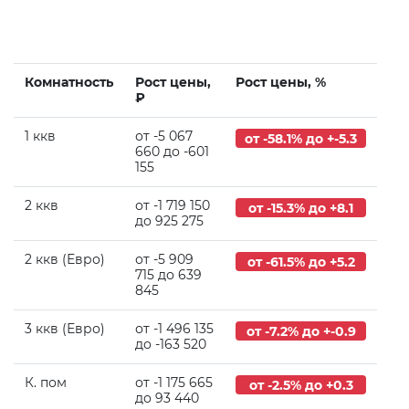
Комнатность
Рост цены,
Рост цены, %
₽
1 ккв
от -5 067
от -58.1% до +-5.3
660 до -601
155
2 ккв
от -1 719 150
от -15.3% до +8.1
до 925 275
2 ккв (Евро)
от -5 909
от -61.5% до +5.2
715 до 639
845
3 ккв (Евро)
от -1 496 135
от -7.2% до +-0.9
до -163 520
К. пом
от -1 175 665
от -2.5% до +0.3
до 93 440