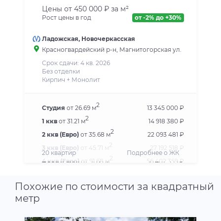
Цены от 450 000 ₽ за м²
Рост цены в год
от -2% до +30%
Ладожская
,
Новочеркасская
Красногвардейский р-н
, Магнитогорская ул.
Срок сдачи: 4 кв. 2026
Без отделки
Кирпич + Монолит
2
Студия
от 26.69 м
13 345 000 ₽
2
1 ккв
от 31.21 м
14 918 380 ₽
2
2 ккв (Евро)
от 35.68 м
22 093 481 ₽
2
3 ккв (Евро)
от 45.71 м
27 192 518 ₽
20 квартир
Подробнее о ЖК
2
4 ккв (Евро)
от 91.68 м
56 402 359 ₽
2
5 ккв (Евро)
от 132.17 м
112 052 404 ₽
Похожие по стоимости за квадратный
метр