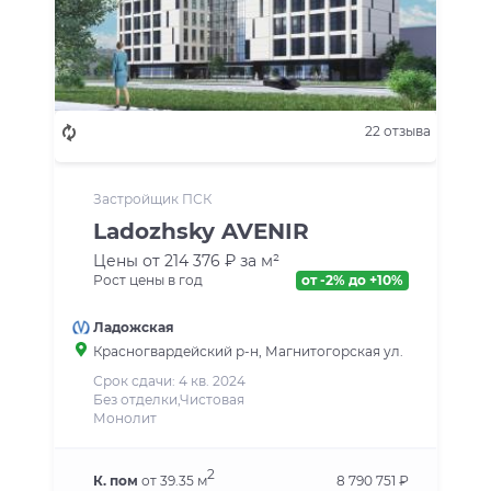
22 отзыва
Застройщик ПСК
Ladozhsky AVENIR
Цены от 214 376 ₽ за м²
Рост цены в год
от -2% до +10%
Ладожская
Красногвардейский р-н
, Магнитогорская ул.
Срок сдачи: 4 кв. 2024
Без отделки,Чистовая
Монолит
2
К. пом
от 39.35 м
8 790 751 ₽