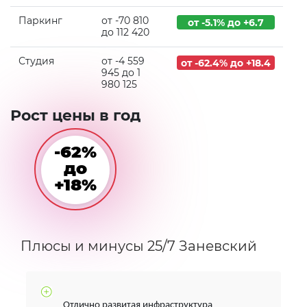
Паркинг
от -70 810
от -5.1% до +6.7
до 112 420
Студия
от -4 559
от -62.4% до +18.4
945 до 1
980 125
Рост цены в год
-62%
до
+18%
Плюсы и минусы 25/7 Заневский
Отлично развитая инфраструктура