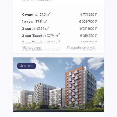
2
Студия
от 27.5 м
4 771 250 ₽
2
1 ккв
от 37.91 м
6 029 700 ₽
2
2 ккв
от 43.56 м
6 751 800 ₽
2
2 ккв (Евро)
от 37.74 м
6 019 530 ₽
2
3 ккв (Евро)
от 62.34 м
9 275 310 ₽
160 квартир
Подробнее о ЖК
2
4 ккв (Евро)
от 93.29 м
13 599 550 ₽
Ипотека