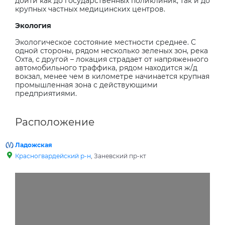
дойти как до государственных поликлиник, так и до
крупных частных медицинских центров.
Экология
Экологическое состояние местности среднее. С
одной стороны, рядом несколько зеленых зон, река
Охта, с другой – локация страдает от напряженного
автомобильного траффика, рядом находится ж/д
вокзал, менее чем в километре начинается крупная
промышленная зона с действующими
предприятиями.
Расположение
Ладожская
Красногвардейский р-н
, Заневский пр-кт