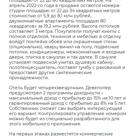
площадью от 22 до 80 квадратных метров. На
апрель 2022-го года в продаже остаются номера-
студии площадью от 22 до 34 квадратных метров
стоимостью от 5,9 до 8,1 млн рублей,
двухкомнатные апартаменты площадью 80
«квадратов» за 19,2 млн рублей. Высота потолков
составляет 3 метра. Покупатели получат юниты с
полной отделкой, техникой и мебелью: в отделку
войдут поклейка обоев или окрашенные стены
(опционально), кварц-винил на полу, подвесные
потолки, кондиционеры, межкомнатные и входные
двери, плитка в санузлах и так далее. В санузле
установят подвесной унитаз, душевую кабину,
полотенцесушитель, поставят тумбу с раковиной и
предоставят другие сантехнические
принадлежности.
Отель будет четырехзвездочным. Девелопер
предусмотрел 2 программы доходности –
максимальный доход с прибылью до 15% на 10 лет и
гарантированный доход с прибылью до 8% на 5 лет.
Собственник сможет сам выбрать интересующий
его вариант. Контролировать управление номером
можно будет из специально разработанного для
этого мобильного приложения.
На первых этажах разместятся коммерческие