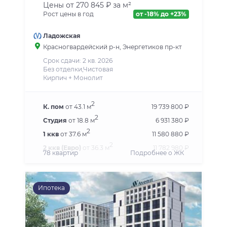
Цены от 270 845 ₽ за м²
Рост цены в год
от -18% до +23%
Ладожская
Красногвардейский р-н
, Энергетиков пр-кт
Срок сдачи: 2 кв. 2026
Без отделки,Чистовая
Кирпич + Монолит
2
К. пом
от 43.1 м
19 739 800 ₽
2
Студия
от 18.8 м
6 931 380 ₽
2
1 ккв
от 37.6 м
11 580 880 ₽
2
2 ккв (Евро)
от 36.3 м
11 782 980 ₽
78 квартир
Подробнее о ЖК
Ипотека