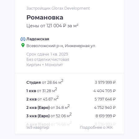
Застройщик Glorax Development
Романовка
Цены от 121 004 ₽ за м²
Ладожская
Всеволожский р-н
, Инженерная ул.
Срок сдачи: 1 кв. 2029
Без отделки,Чистовая
Кирпич + Монолит
2
Студия
от 28.64 м
3 979 999 ₽
2
1 ккв
от 31.28 м
4 404 705 ₽
2
2 ккв
от 45.67 м
5 797 646 ₽
2
2 ккв (Евро)
от 34.8 м
4 752 940 ₽
2
3 ккв (Евро)
от 52.06 м
8 619 999 ₽
2
4 ккв (Евро)
от 76.66 м
11 599 999 ₽
149 квартир
Подробнее о ЖК