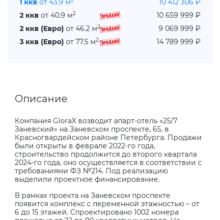
2
1 ккв
от 43.9 м
10 412 306 ₽
2
2 ккв
от 40.9 м
10 659 999 ₽
2
2 ккв (Евро)
от 46.2 м
9 069 999 ₽
2
3 ккв (Евро)
от 77.5 м
14 789 999 ₽
Описание
Компания
GloraX
возводит апарт-отель «25/7
Заневский» на Заневском проспекте, 65, в
Красногвардейском районе Петербурга. Продажи
были открыты в феврале 2022-го года,
строительство продолжится до второго квартала
2024-го года, оно осуществляется в соответствии с
требованиями ФЗ №214. Под реализацию
выделили проектное финансирование.
В рамках проекта на Заневском проспекте
появится комплекс с переменной этажностью – от
6 до 15 этажей. Спроектировано 1002 номера