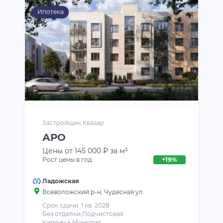
Ипотека
Застройщик Квазар
АРО
Цены от 145 000 ₽ за м²
Рост цены в год
+19%
Ладожская
Всеволожский р-н
, Чудесная ул.
Срок сдачи: 1 кв. 2028
Без отделки,Подчистовая
Кирпич + Монолит