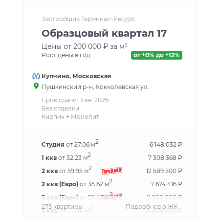
Застройщик Терминал-Ресурс
Образцовый квартал 17
Цены от 200 000 ₽ за м²
Рост цены в год
от +0% до +12%
Купчино
,
Московская
Пушкинский р-н
, Кокколевская ул.
Срок сдачи: 3 кв. 2026
Без отделки
Кирпич + Монолит
2
Студия
от 27.06 м
6 148 032 ₽
2
1 ккв
от 32.23 м
7 308 368 ₽
2
2 ккв
от 59.95 м
12 589 500 ₽
2
2 ккв (Евро)
от 35.62 м
7 674 416 ₽
2
3 ккв (Евро)
от 55.45 м
11 908 000 ₽
273 квартиры
Подробнее о ЖК
2
3 ккв
от 77.04 м
15 408 000 ₽