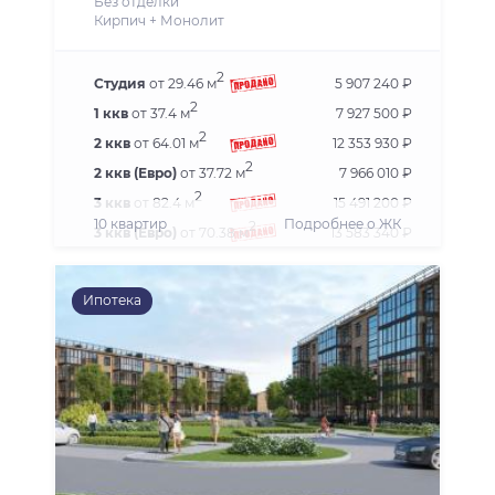
Без отделки
Кирпич + Монолит
2
Студия
от 29.46 м
5 907 240 ₽
2
1 ккв
от 37.4 м
7 927 500 ₽
2
2 ккв
от 64.01 м
12 353 930 ₽
2
2 ккв (Евро)
от 37.72 м
7 966 010 ₽
2
3 ккв
от 82.4 м
15 491 200 ₽
10 квартир
Подробнее о ЖК
2
3 ккв (Евро)
от 70.38 м
13 583 340 ₽
2
4 ккв (Евро)
от 86.55 м
17 579 800 ₽
Ипотека