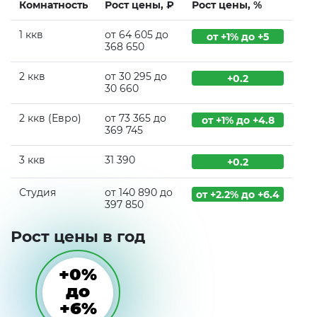
Комнатность
Рост цены, ₽
Рост цены, %
1 ккв
от 64 605 до
от +1% до +5
368 650
2 ккв
от 30 295 до
+0.2
30 660
2 ккв (Евро)
от 73 365 до
от +1% до +4.8
369 745
3 ккв
31 390
+0.2
Студия
от 140 890 до
от +2.2% до +6.4
397 850
Рост цены в год
+0%
до
+6%