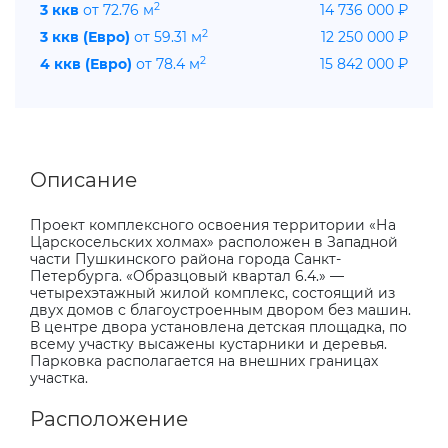
2
3 ккв
от 72.76 м
14 736 000 ₽
2
3 ккв (Евро)
от 59.31 м
12 250 000 ₽
2
4 ккв (Евро)
от 78.4 м
15 842 000 ₽
Описание
Проект комплексного освоения территории «На
Царскосельских холмах» расположен в Западной
части Пушкинского района города Санкт-
Петербурга. «Образцовый квартал 6.4.» —
четырехэтажный жилой комплекс, состоящий из
двух домов с благоустроенным двором без машин.
В центре двора установлена детская площадка, по
всему участку высажены кустарники и деревья.
Парковка располагается на внешних границах
участка.
Расположение