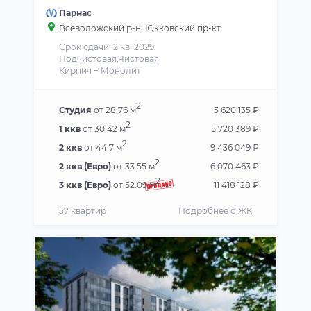
Парнас
Всеволожский р-н
, Юкковский пр-кт
Срок сдачи: 2 кв. 2029
Подчистовая,Чистовая
Кирпич + Монолит
2
Студия
от 28.76 м
5 620 135 ₽
2
1 ккв
от 30.42 м
5 720 389 ₽
2
2 ккв
от 44.7 м
9 436 049 ₽
2
2 ккв (Евро)
от 33.55 м
6 070 463 ₽
2
3 ккв (Евро)
от 52.09 м
11 418 128 ₽
57 квартир
Подробнее о ЖК