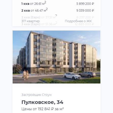
2
1 ккв
от 26.61 м
5 899 200 ₽
2
2 ккв
от 46.47 м
9 339 000 ₽
2
2 ккв (Евро)
от 37.51 м
8 297 200 ₽
317 квартир
Подробнее о ЖК
2
3 ккв (Евро)
от 51.36 м
12 885 000 ₽
Застройщик Стоун
Пулковское, 34
Цены от 192 841 ₽ за м²