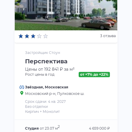
3 отзыва
Застройщик Стоун
Перспектива
Цены от 192 841 ₽ за м²
Рост цены в год
от +7% до +22%
Звёздная
,
Московская
Московский р-н
, Пулковское ш.
Срок сдачи: 4 кв. 2027
Без отделки
Кирпич + Монолит
2
Студия
от 23.07 м
4 659 000 ₽