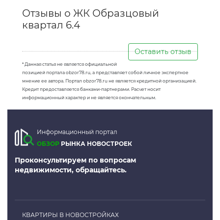
Отзывы о ЖК Образцовый
квартал 6.4
Оставить отзыв
* Данная статья не является официальной
позицией портала obzor78.ru, а представляет собой личное экспертное
мнение ее автора. Портал obzor78.ru не является кредитной организацией.
Кредит предоставляется банками-партнерами. Расчет носит
информационный характер и не является окончательным.
Информационный портал
ОБЗОР
РЫНКА НОВОСТРОЕК
Проконсультируем по вопросам
недвижимости, обращайтесь.
КВАРТИРЫ В НОВОСТРОЙКАХ