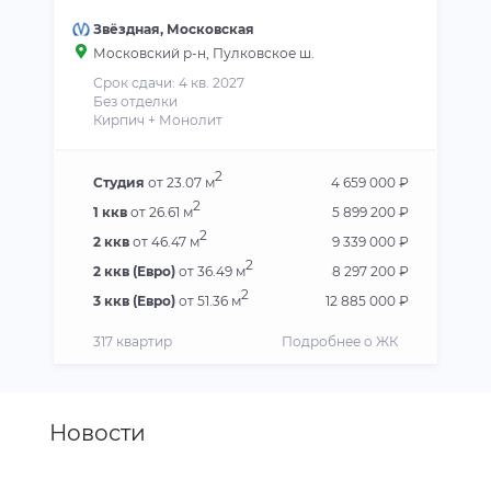
Звёздная
,
Московская
Московский р-н
, Пулковское ш.
Срок сдачи: 4 кв. 2027
Без отделки
Кирпич + Монолит
2
Студия
от 23.07 м
4 659 000 ₽
2
1 ккв
от 26.61 м
5 899 200 ₽
2
2 ккв
от 46.47 м
9 339 000 ₽
2
2 ккв (Евро)
от 36.49 м
8 297 200 ₽
2
3 ккв (Евро)
от 51.36 м
12 885 000 ₽
317 квартир
Подробнее о ЖК
Новости