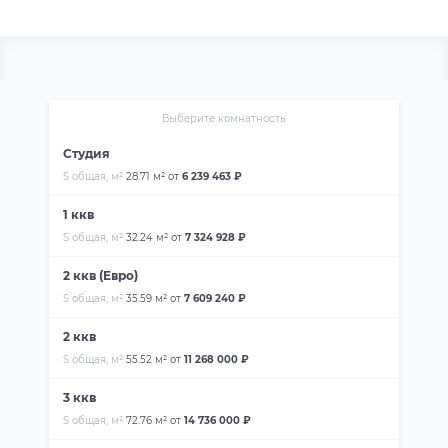
Выберите комнатность
Студия
S общая, м²
28.71 м²
от
6 239 463 ₽
1 ккв
S общая, м²
32.24 м²
от
7 324 928 ₽
2 ккв (Евро)
S общая, м²
35.59 м²
от
7 609 240 ₽
2 ккв
S общая, м²
55.52 м²
от
11 268 000 ₽
3 ккв
S общая, м²
72.76 м²
от
14 736 000 ₽