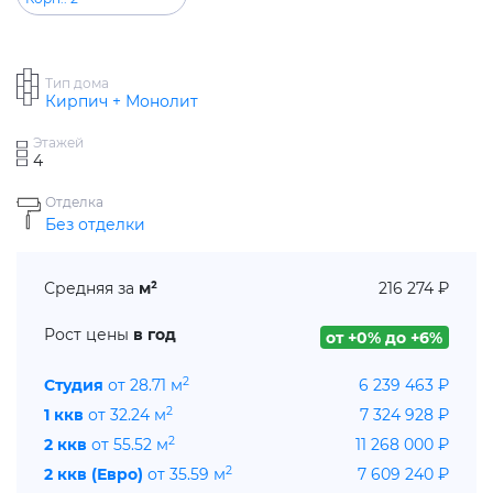
Тип дома
Кирпич + Монолит
Этажей
4
Отделка
Без отделки
Средняя за
м²
216 274 ₽
Рост цены
в год
от +0% до +6%
2
Студия
от 28.71 м
6 239 463 ₽
2
1 ккв
от 32.24 м
7 324 928 ₽
2
2 ккв
от 55.52 м
11 268 000 ₽
2
2 ккв (Евро)
от 35.59 м
7 609 240 ₽