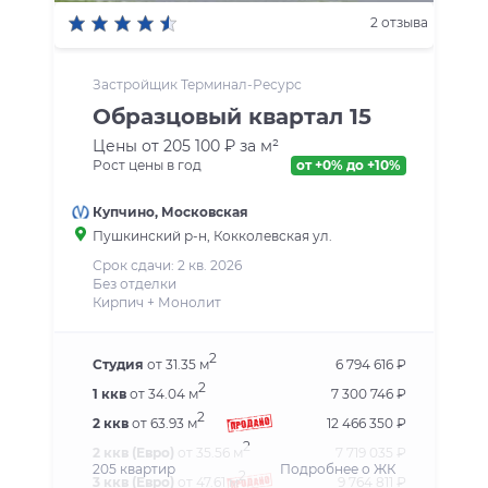
2 отзыва
Застройщик Терминал-Ресурс
Образцовый квартал 15
Цены от 205 100 ₽ за м²
Рост цены в год
от +0% до +10%
Купчино
,
Московская
Пушкинский р-н
, Кокколевская ул.
Срок сдачи: 2 кв. 2026
Без отделки
Кирпич + Монолит
2
Студия
от 31.35 м
6 794 616 ₽
2
1 ккв
от 34.04 м
7 300 746 ₽
2
2 ккв
от 63.93 м
12 466 350 ₽
2
2 ккв (Евро)
от 35.56 м
7 719 035 ₽
205 квартир
Подробнее о ЖК
2
3 ккв (Евро)
от 47.61 м
9 764 811 ₽