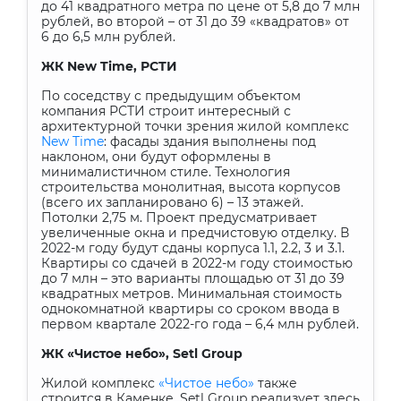
до 41 квадратного метра по цене от 5,8 до 7 млн
рублей, во второй – от 31 до 39 «квадратов» от
6 до 6,5 млн рублей.
ЖК
New
Time
, РСТИ
По соседству с предыдущим объектом
компания РСТИ строит интересный с
архитектурной точки зрения жилой комплекс
New
Time
: фасады здания выполнены под
наклоном, они будут оформлены в
минималистичном стиле. Технология
строительства монолитная, высота корпусов
(всего их запланировано 6) – 13 этажей.
Потолки 2,75 м. Проект предусматривает
увеличенные окна и предчистовую отделку. В
2022-м году будут сданы корпуса 1.1, 2.2, 3 и 3.1.
Квартиры со сдачей в 2022-м году стоимостью
до 7 млн – это варианты площадью от 31 до 39
квадратных метров. Минимальная стоимость
однокомнатной квартиры со сроком ввода в
первом квартале 2022-го года – 6,4 млн рублей.
ЖК «Чистое небо»,
Setl
Group
Жилой комплекс
«Чистое небо»
также
строится в Каменке.
Setl
Group
реализует здесь