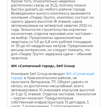
Кроме того, относительно недалеко
расположен съезд на ЗСД, поэтому можно
быстро доехать до любого района города.
Возведением жилого комплекса занимается
компания «Лидер Групп», комплекс состоит из
одного здания высотой 18 этажей, сдача
запланирована на четвертый квартал 2022-го
года. Технология строительства кирпично-
монолитная, отделка черновая или чистовая –
на выбор. Предложены однокомнатные
квартиры от 5,9 до 6,8 млн рублей площадью
от 30 до 40 квадратных метров. Предложение
весьма интересное, но следует помнить, что
для «Лидер Групп» задержка сдачи – обычная
практика.
ЖК «Солнечный город»,
Setl
Group
Компания
Setl
Group
возводит
ЖК «Солнечный
город»
в Красносельском районе, на
проспекте Ветеранов, 171. Объект удален от
метро, он достаточно масштабный: всего
запланировано 10 очередей корпусов высотой
от 5 до 12 этажей. Отделка чистовая, технология
– кирпич-монолит. Предусмотрена
собственная инфраструктура: 13 детсадов, 5
школ, 2 поликлиники, 2 спорткомплекса,