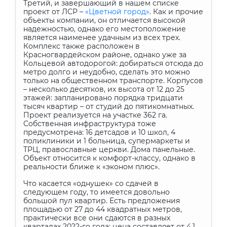
Третий, и завершающий в нашем списке
проект от ЛСР –
«Цветной город»
. Как и прочие
объекты компании, он отличается высокой
надежностью, однако его местоположение
является наименее удачным из всех трех.
Комплекс также расположен в
Красногвардейском районе, однако уже за
Кольцевой автодорогой: добираться отсюда до
метро долго и неудобно, сделать это можно
только на общественном транспорте. Корпусов
– несколько десятков, их высота от 12 до 25
этажей: запланировано порядка тридцати
тысяч квартир – от студий до пятикомнатных.
Проект реализуется на участке 362 га.
Собственная инфраструктура тоже
предусмотрена: 16 детсадов и 10 школ, 4
поликлиники и 1 больница, супермаркеты и
ТРЦ, православные церкви. Дома панельные.
Объект относится к комфорт-классу, однако в
реальности ближе к «эконом плюс».
Что касается «однушек» со сдачей в
следующем году, то имеется довольно
большой пул квартир. Есть предложения
площадью от 27 до 44 квадратных метров,
практически все они сдаются в разных
кварталах 2022-го года: цена составляет от 4,1