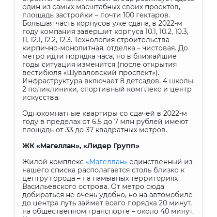
один из самых масштабных своих проектов,
площадь застройки – почти 100 гектаров.
Большая часть корпусов уже сдана, в 2022-м
году компания завершит корпуса 10.1, 10.2, 10.3,
11, 12.1, 12.2, 12.3. Технология строительства –
кирпично-монолитная, отделка – чистовая. До
метро идти порядка часа, но в ближайшие
годы ситуация изменится (после открытия
вестибюля «Шуваловский проспект»).
Инфраструктура включает 8 детсадов, 4 школы,
2 поликлиники, спортивный комплекс и центр
искусства.
Однокомнатные квартиры со сдачей в 2022-м
году в пределах от 6,5 до 7 млн рублей имеют
площадь от 33 до 37 квадратных метров.
ЖК «Магеллан», «Лидер Групп»
Жилой комплекс
«Магеллан»
единственный из
нашего списка располагается столь близко к
центру города – на намывных территориях
Васильевского острова. От метро сюда
добираться не очень удобно, но на автомобиле
до центра путь займет всего порядка 20 минут,
на общественном транспорте – около 40 минут.