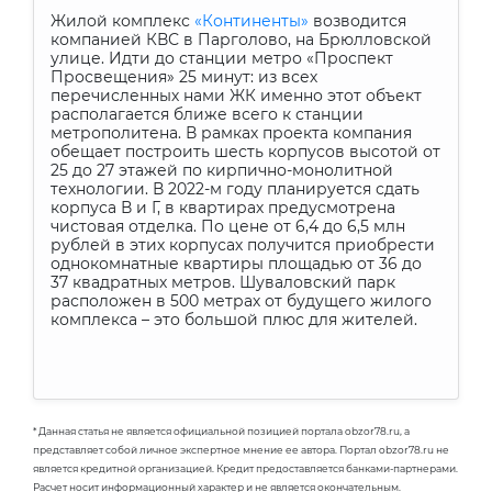
Жилой комплекс
«Континенты»
возводится
компанией КВС в Парголово, на Брюлловской
улице. Идти до станции метро «Проспект
Просвещения» 25 минут: из всех
перечисленных нами ЖК именно этот объект
располагается ближе всего к станции
метрополитена. В рамках проекта компания
обещает построить шесть корпусов высотой от
25 до 27 этажей по кирпично-монолитной
технологии. В 2022-м году планируется сдать
корпуса В и Г, в квартирах предусмотрена
чистовая отделка. По цене от 6,4 до 6,5 млн
рублей в этих корпусах получится приобрести
однокомнатные квартиры площадью от 36 до
37 квадратных метров. Шуваловский парк
расположен в 500 метрах от будущего жилого
комплекса – это большой плюс для жителей.
* Данная статья не является официальной позицией портала obzor78.ru, а
представляет собой личное экспертное мнение ее автора. Портал obzor78.ru не
является кредитной организацией. Кредит предоставляется банками-партнерами.
Расчет носит информационный характер и не является окончательным.