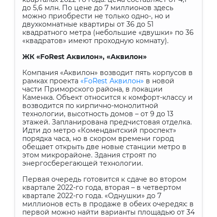
до 5,6 млн. По цене до 7 миллионов здесь
можно приобрести не только одно-, но и
двухкомнатные квартиры от 36 до 51
квадратного метра (небольшие «двушки» по 36
«квадратов» имеют проходную комнату).
ЖК «
FoRest
Аквилон», «Аквилон»
Компания «Аквилон» возводит пять корпусов в
рамках проекта
«
FoRest
Аквилон»
в новой
части Приморского района, в локации
Каменка. Объект относится к комфорт-классу и
возводится по кирпично-монолитной
технологии, высотность домов – от 9 до 13
этажей. Запланирована предчистовая отделка.
Идти до метро «Комендантский проспект»
порядка часа, но в скором времени город
обещает открыть две новые станции метро в
этом микрорайоне. Здания строят по
энергосберегающей технологии.
Первая очередь готовится к сдаче во втором
квартале 2022-го года, вторая – в четвертом
квартале 2022-го года. «Однушки» до 7
миллионов есть в продаже в обеих очередях: в
первой можно найти варианты площадью от 34