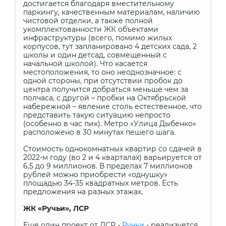
достигается благодаря вместительному
паркингу, качественным материалам, наличию
чистовой отделки, а также полной
укомплектованности ЖК объектами
инфраструктуры (всего, помимо жилых
корпусов, тут запланировано 4 детских сада, 2
школы и один детсад, совмещенный с
начальной школой). Что касается
местоположения, то оно неоднозначное: с
одной стороны, при отсутствии пробок до
центра получится добраться меньше чем за
полчаса, с другой – пробки на Октябрьской
набережной – явление столь естественное, что
представить такую ситуацию непросто
(особенно в час пик). Метро «Улица Дыбенко»
расположено в 30 минутах пешего шага.
Стоимость однокомнатных квартир со сдачей в
2022-м году (во 2 и 4 кварталах) варьируется от
6,5 до 9 миллионов. В пределах 7 миллионов
рублей можно приобрести «однушку»
площадью 34-35 квадратных метров. Есть
предложения на разных этажах.
ЖК «Ручьи», ЛСР
Еще один проект от ЛСР -
Ручьи
- реализуется