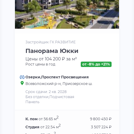
Застройщик ГК РАЗВИТИЕ
Панорама Юкки
Цены от 104 200 ₽ за м²
Рост цены в год
от -8% до +21%
Озерки,Проспект Просвещения
Всеволожский р-н, Приозерское ш.
Срок сдачи: 2 кв. 2028
Без отделки,Подчистовая
Панель
2
К. пом
от 56.65 м
9 800 450 ₽
2
Студия
от 22.54 м
3 507 224 ₽
2