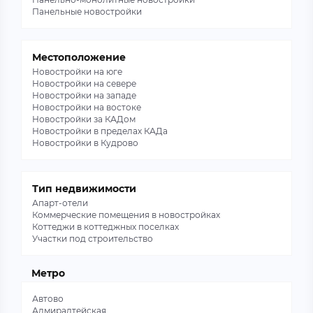
Панельные новостройки
«
Предидущая
1
...
33
34
35
»
Следующая
Местоположение
Новостройки на юге
Новостройки на севере
Новостройки на западе
Новостройки на востоке
Новостройки за КАДом
Новостройки в пределах КАДа
Новостройки в Кудрово
Тип недвижимости
Апарт-отели
Коммерческие помещения в новостройках
Коттеджи в коттеджных поселках
Участки под строительство
Метро
Автово
Адмиралтейская