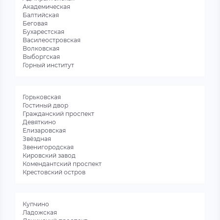
Академическая
Балтийская
Беговая
Бухарестская
Василеостровская
Волковская
Выборгская
Горный институт
Горьковская
Гостиный двор
Гражданский проспект
Девяткино
Елизаровская
Звёздная
Звенигородская
Кировский завод
Комендантский проспект
Крестовский остров
Купчино
Ладожская