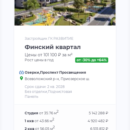
Застройщик ГК РАЗВИТИЕ
Финский квартал
Цены от 101 100 ₽ за м²
Рост цены в год
от -30% до +64%
Озерки,Проспект Просвещения
Всеволожский р-н, Приозерское ш.
Срок сдачи: 2 кв. 2028
Без отделки,Подчистовая
Панель
2
Студия
от 35.76 м
5 142 288 ₽
2
1 ккв
от 43.66 м
4 920 482 ₽
2
2 ккв
от 56.05 м
6 515 812 ₽