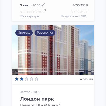
2
3 ккв
от 70.55 м
9 150 335 ₽
2
4 ккв
от 148.65 м
19 540 042 ₽
122 квартиры
Подробнее о ЖК
Ипотека
Рассрочка
4 отзыва
Застройщик Л1
Лондон парк
Цены от 181 439 ₽ за м²