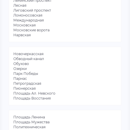
Ленинский проспект
Лесная
Лиговский проспект
Ломоносовская
Международная
Московская
Московские ворота
Нарвская
Новочеркасская
Обводный канал
Обухово
Озерки
Парк Победы
Парнас
Петроградская
Пионерская
Площадь Ал. Невского
Площадь Восстания
Площадь Ленина
Площадь Мужества
Политехническая