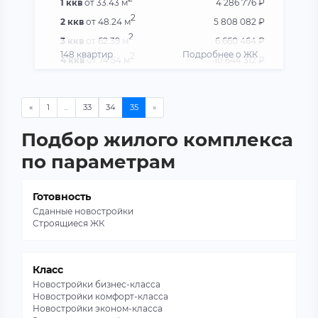
1 ккв
от 33.43 м
4 286 776 ₽
2
2 ккв
от 48.24 м
5 808 082 ₽
2
3 ккв
от 62.39 м
6 660 464 ₽
148 квартир
Подробнее о ЖК
2
4 ккв
от 74.54 м
10 644 312 ₽
Подбор жилого комплекса
по параметрам
Готовность
Сданные новостройки
Строящиеся ЖК
Класс
Новостройки бизнес-класса
Новостройки комфорт-класса
Новостройки эконом-класса