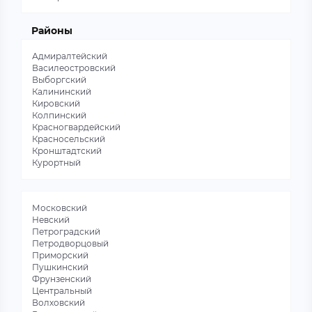
Районы
Адмиралтейский
Василеостровский
Выборгский
Калининский
Кировский
Колпинский
Красногвардейский
Красносельский
Кронштадтский
Курортный
Московский
Невский
Петроградский
Петродворцовый
Приморский
Пушкинский
Фрунзенский
Центральный
Волховский