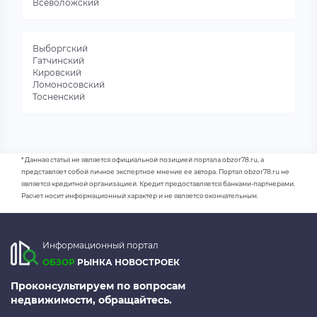
Всеволожский
Выборгский
Гатчинский
Кировский
Ломоносовский
Тосненский
* Данная статья не является официальной позицией портала obzor78.ru, а
представляет собой личное экспертное мнение ее автора. Портал obzor78.ru не
является кредитной организацией. Кредит предоставляется банками-партнерами.
Расчет носит информационный характер и не является окончательным.
Информационный портал
ОБЗОР
РЫНКА НОВОСТРОЕК
Проконсультируем по вопросам
недвижимости, обращайтесь.