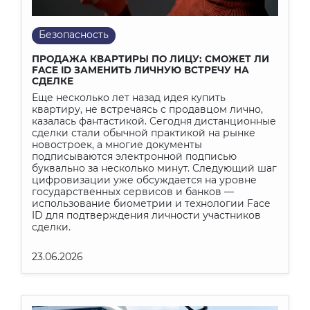
Конфликт
Событие
Страхование
Проект
Безопасность
Финансы
Строительство
Регистрация
Хроника
Ипотечный справочник
ПРОДАЖА КВАРТИРЫ ПО ЛИЦУ: СМОЖЕТ ЛИ
FACE ID ЗАМЕНИТЬ ЛИЧНУЮ ВСТРЕЧУ НА
Выбираем с умом
Исповедь риэлтора
СДЕЛКЕ
Образ жизни
Еще несколько лет назад идея купить
Назад и в будущее
квартиру, не встречаясь с продавцом лично,
Маркетинг и PR
Дизайн и интерьер
Досуг
казалась фантастикой. Сегодня дистанционные
сделки стали обычной практикой на рынке
новостроек, а многие документы
подписываются электронной подписью
буквально за несколько минут. Следующий шаг
цифровизации уже обсуждается на уровне
государственных сервисов и банков —
использование биометрии и технологии Face
ID для подтверждения личности участников
сделки.
23.06.2026