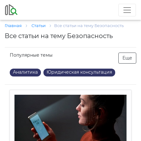
Главная
Статьи
Все статьи на тему Безопасность
Все статьи на тему Безопасность
Популярные темы
Еще
Аналитика
Юридическая консультация
Районы
Инвестиции
Интервью
Ипотека
Загородная
Комментарии экспертов
Налоги
Новостройки
ЖКХ
Коммерческая
Город
Безопасность
Криминал
Управление недвижимостью
Жилая недвижимость
Нормы
Пожарная безопасность
Экология