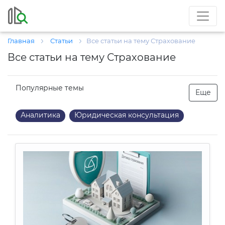
Главная
Статьи
Все статьи на тему Страхование
Все статьи на тему Страхование
Популярные темы
Еще
Аналитика
Юридическая консультация
Районы
Инвестиции
Интервью
Ипотека
Загородная
Комментарии экспертов
Налоги
Новостройки
ЖКХ
Коммерческая
Город
Безопасность
Криминал
Управление недвижимостью
Жилая недвижимость
Нормы
Пожарная безопасность
Экология