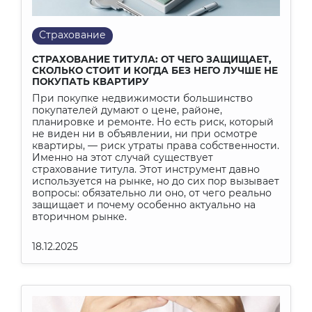
Конфликт
Событие
Страхование
Проект
Страхование
Финансы
Строительство
Регистрация
Хроника
Ипотечный справочник
СТРАХОВАНИЕ ТИТУЛА: ОТ ЧЕГО ЗАЩИЩАЕТ,
СКОЛЬКО СТОИТ И КОГДА БЕЗ НЕГО ЛУЧШЕ НЕ
Выбираем с умом
Исповедь риэлтора
ПОКУПАТЬ КВАРТИРУ
Образ жизни
При покупке недвижимости большинство
Назад и в будущее
покупателей думают о цене, районе,
Маркетинг и PR
Дизайн и интерьер
Досуг
планировке и ремонте. Но есть риск, который
не виден ни в объявлении, ни при осмотре
квартиры, — риск утраты права собственности.
Именно на этот случай существует
страхование титула. Этот инструмент давно
используется на рынке, но до сих пор вызывает
вопросы: обязательно ли оно, от чего реально
защищает и почему особенно актуально на
вторичном рынке.
18.12.2025